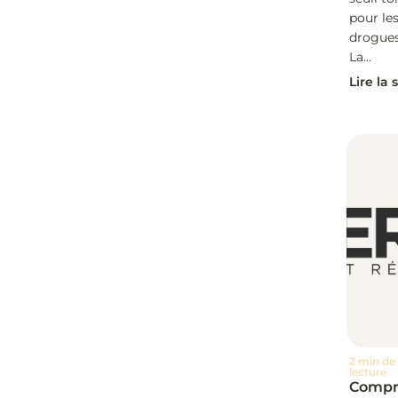
pour le
drogues
La...
Lire la 
2 min de
lecture
Compr