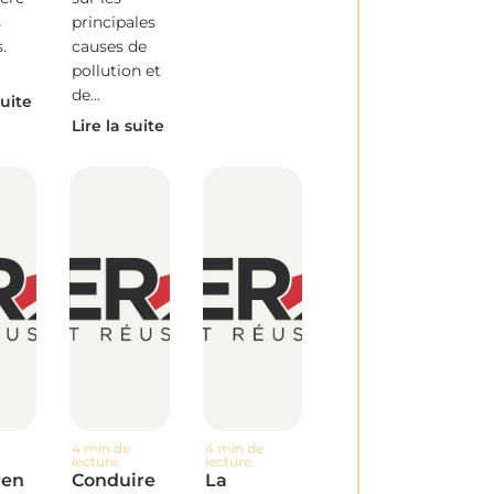
s
principales
.
causes de
pollution et
de...
suite
Lire la suite
4 min de
4 min de
lecture
lecture
en
Conduire
La