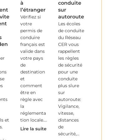
à
conduite
ent
l’étranger
sur
vite
autoroute
Vérifiez si
nt
votre
Les écoles
permis de
de conduite
s
conduire
du Réseau
den
français est
CER vous
valide dans
rappellent
er
votre pays
les règles
de
de sécurité
ions
destination
pour une
se
et
conduite
es
comment
plus sîure
être en
sur
ents
règle avec
autoroute:
la
Vigilance,
réglementa
vitesse,
ls et
tion locale....
distances
s.
de
Lire la suite
sécurité,...