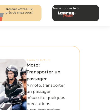
Je me connecte à
Trouver votre CER
près de chez vous !
2 min de lecture
Moto:
Transporter un
passager
A moto, transporter
un passager
nécessite quelques
précautions
supplémentaires