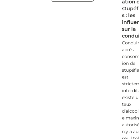
ation 
stupéf
s : les
influe
sur la
condu
Condui
après
conso
ion de
stupéfi
est
stricte
interdit.
existe u
taux
d’alcoo
e max
autorisé,
n’y a a
seuil to