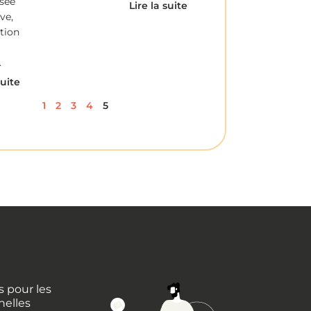
isée
Lire la suite
ve,
ition
.
suite
1
2
3
4
5
 pour les
nelles