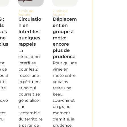
3 min de
2 min de
lecture
lecture
 :
Circulatio
Déplacem
ls
n en
ent en
ues
Interfiles:
groupe à
une
quelques
moto:
plus
rappels
encore
plus de
La
prudence
circulation
nte
interfiles
Pour qu'une
e de
pour les 2
virée en
 ou 3
roues: une
moto entre
tre
expériment
copains
ite
ation qui
reste une
pourrait se
beau
e,vo
généraliser
souvenir et
sur
un grand
ent
l'ensemble
moment
vu:
du territoire
d'amitié, la
à partir de
prudence