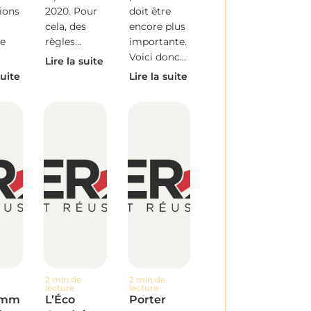
ions
2020. Pour
doit être
cela, des
encore plus
e
règles...
importante.
Voici donc...
Lire la suite
suite
Lire la suite
2 min de
2 min de
lecture
lecture
omm
L’Éco
Porter