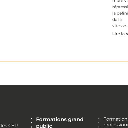
toute v
répressi
la défin
de la
vitesse..
Lire la 
Formations grand
Formations
profession
 des CER
public