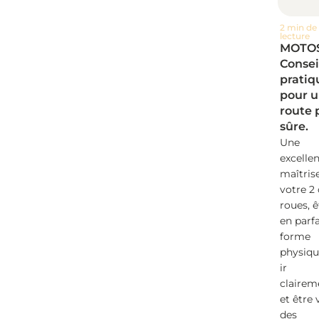
2 min de
lecture
MOTOS
Consei
pratiq
pour 
route 
sûre.
Une
excelle
maîtris
votre 2
roues, ê
en parfa
forme
physiqu
ir
clairem
et être 
des