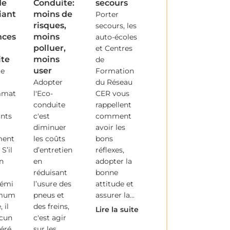
de
Conduite:
secours
iant
moins de
Porter
risques,
secours, les
nces
moins
auto-écoles
polluer,
et Centres
ite
moins
de
user
re
Formation
Adopter
du Réseau
mmat
l'Eco-
CER vous
conduite
rappellent
ants
c'est
comment
diminuer
avoir les
ment
les coûts
bons
 S’il
d’entretien
réflexes,
n
en
adopter la
réduisant
bonne
lémi
l’usure des
attitude et
imum
pneus et
assurer la...
 il
des freins,
Lire la suite
ucun
c'est agir
léré
sur les