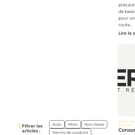
précaut
de base
pour un
route...
Lire la 
2 min de
Auto
Moto
Non classé
lecture
Filtrer les
Cons
articles :
Permis de conduire