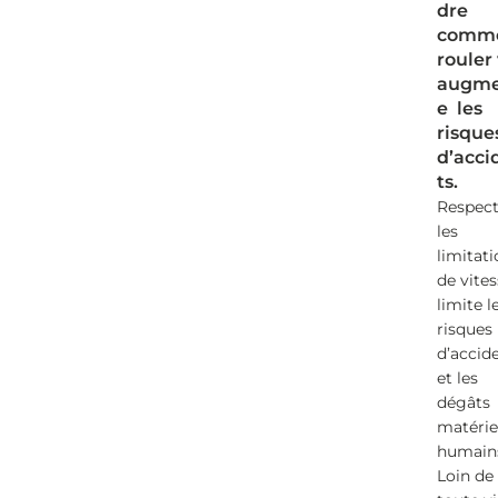
dre
comm
rouler 
augme
e les
risque
d’acci
ts.
Respect
les
limitat
de vites
limite l
risques
d’accid
et les
dégâts
matérie
humain
Loin de