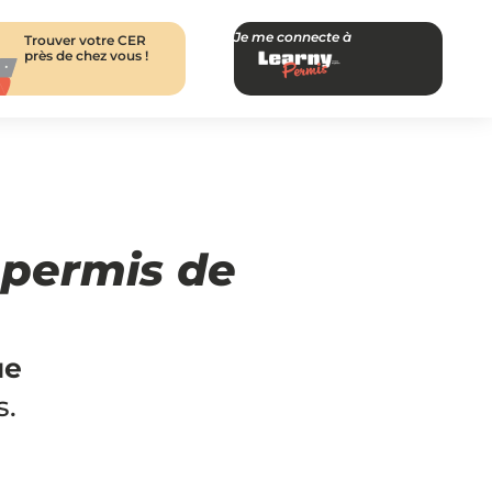
Je me connecte à
Trouver votre CER
près de chez vous !
permis de
ue
s.