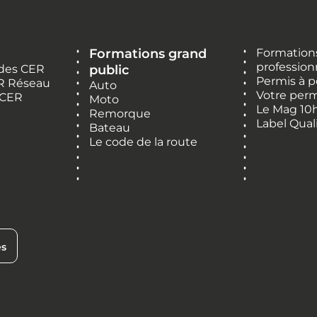
Formations grand
Formations
profession
 des CER
public
Permis à p
R Réseau
Auto
Votre perm
 CER
Moto
Le Mag 10
Remorque
Label Qual
Bateau
Le code de la route
es