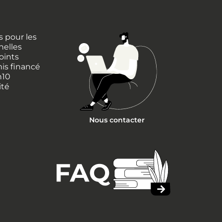
 pour les
nelles
oints
is financé
h10
ité
Nous contacter