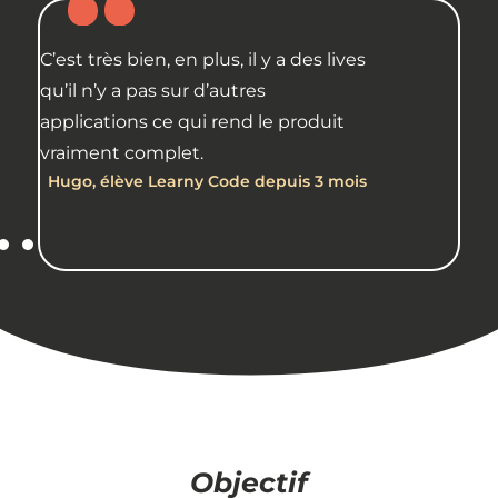
l y a des lives
Ce n'est pas seulement une
Je
es
plateforme, on a quelqu’un à qui se
ex
 le produit
raccrocher. On a l’avis d’une personne
ré
qui est là et qui a de l’expérience
ex
 depuis 3 mois
aussi et c’est intéressant.
p
Laura, élève Learny Code depuis 3 mois
L
Objectif