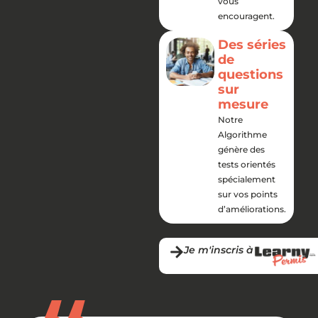
vous
encouragent.
Des séries
de
questions
sur
mesure
Notre
Algorithme
génère des
tests orientés
spécialement
sur vos points
d’améliorations.
Je m'inscris à