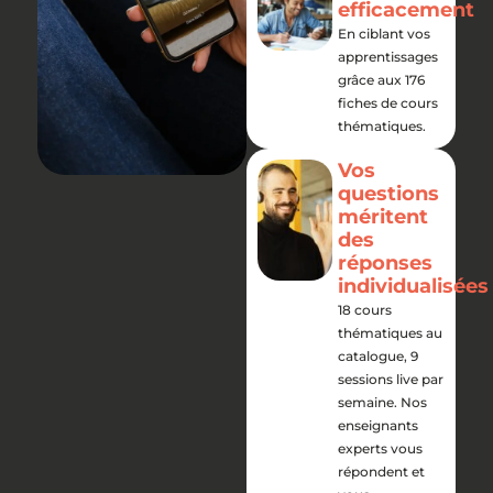
efficacement
En ciblant vos
apprentissages
grâce aux 176
fiches de cours
thématiques.
Vos
questions
méritent
des
réponses
individualisées
18 cours
thématiques au
catalogue, 9
sessions live par
semaine. Nos
enseignants
experts vous
répondent et