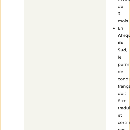
de
3
mois.
En
Afriq
du
Sud
,
le
perm
de
condu
frança
doit
être
tradui
et
certif
par