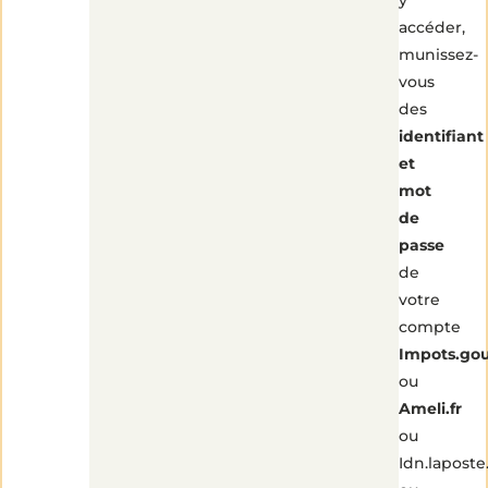
accéder,
munissez-
vous
des
identifiant
et
mot
de
passe
de
votre
compte
Impots.gou
ou
Ameli.fr
ou
Idn.laposte.