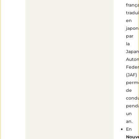
frança
tradui
en
japon
par
la
Japa
Auto
Feder
(JAF)
perm
de
condu
pend
un
an.
En
Nouve