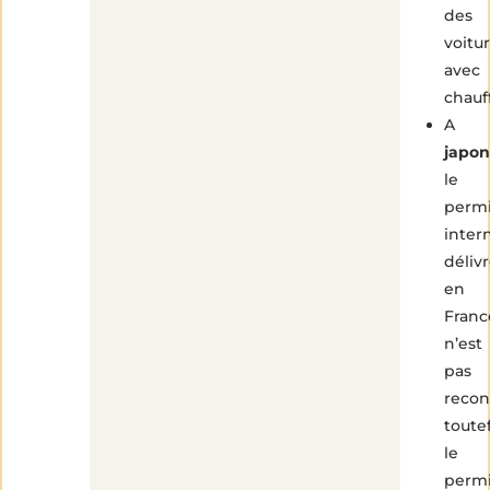
des
voitu
avec
chauf
A
japon
le
perm
inter
déliv
en
Franc
n’est
pas
recon
toute
le
perm