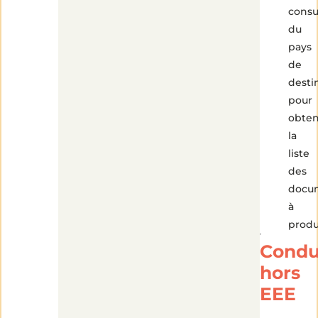
consu
du
pays
de
desti
pour
obten
la
liste
des
docu
à
produ
Condu
hors
EEE