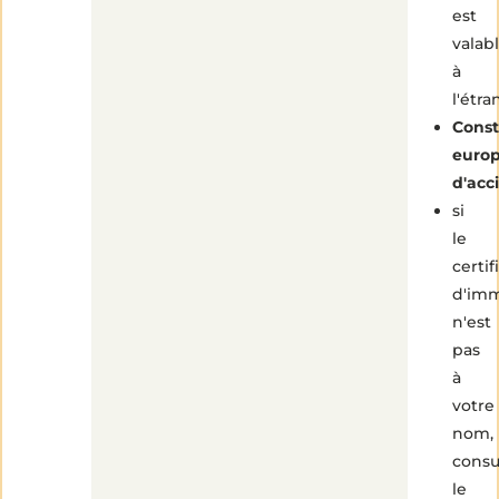
est
valab
à
l'étra
Const
euro
d'acc
si
le
certif
d'imm
n'est
pas
à
votre
nom,
consu
le