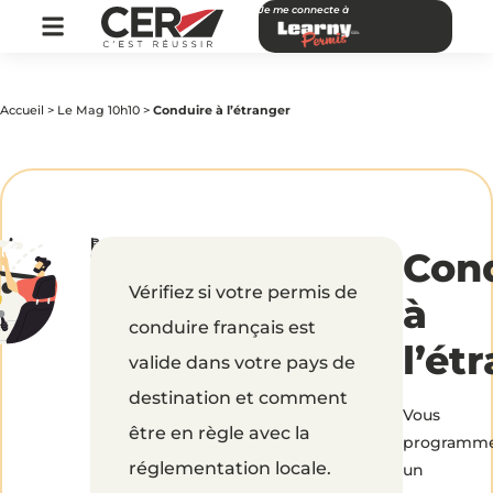
Je me connecte à
Accueil
>
Le Mag 10h10
>
Conduire à l’étranger
par
|
Publié
Conduire
Con
CER
le
Réseau
28
mars
Vérifiez si votre permis de
2019
à
à
conduire français est
l’ét
l’étranger
valide dans votre pays de
destination et comment
Vous
être en règle avec la
programm
réglementation locale.
un