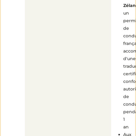
Zéla
un
perm
de
condu
frança
acco
d'une
tradu
certif
conf
autor
de
condu
pend
1
an
Aux