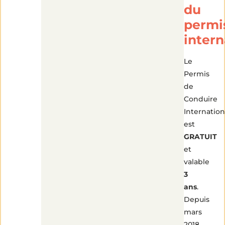
du
permi
intern
Le
Permis
de
Conduire
Internation
est
GRATUIT
et
valable
3
ans
.
Depuis
mars
2018,