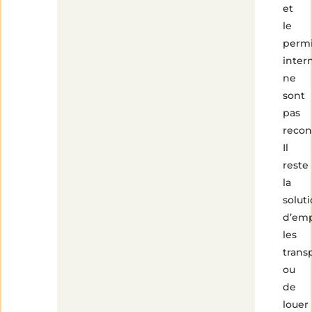
et
le
perm
inter
ne
sont
pas
recon
Il
reste
la
solut
d’em
les
trans
ou
de
louer