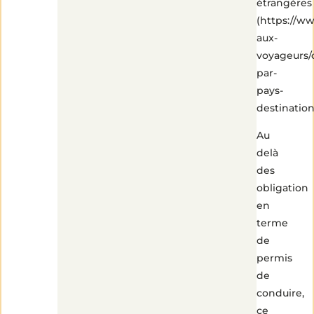
étrangères
(https://ww
aux-
voyageurs/c
par-
pays-
destination
Au
delà
des
obligation
en
4
min
terme
de
lecture
de
permis
de
conduire,
ce