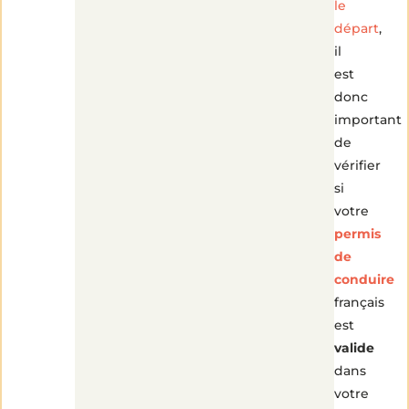
le
départ
,
il
est
donc
important
de
vérifier
si
votre
permis
de
conduire
français
est
valide
dans
votre