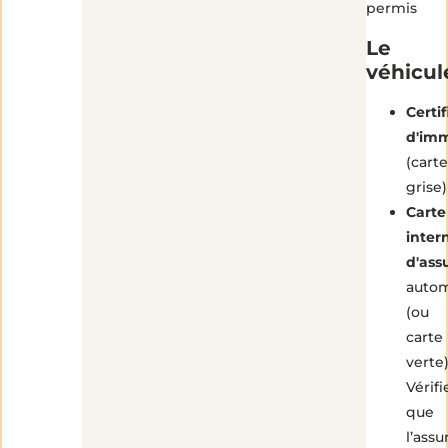
permis
Le
véhicul
Certif
d'imm
(carte
grise)
Carte
inter
d'ass
autom
(ou
carte
verte)
Vérifi
que
l’ass