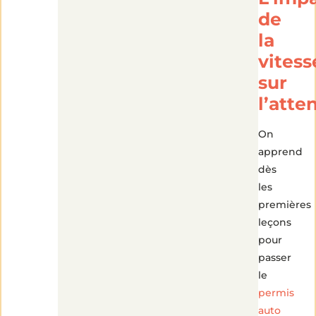
de
la
vitess
sur
l’atte
On
apprend
dès
les
premières
leçons
pour
passer
le
permis
auto