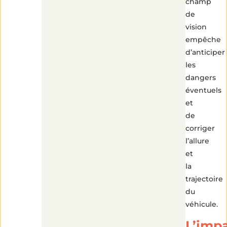
champ
de
vision
empêche
d’anticiper
les
dangers
éventuels
et
de
corriger
l’allure
et
la
trajectoire
du
véhicule.
L’imp