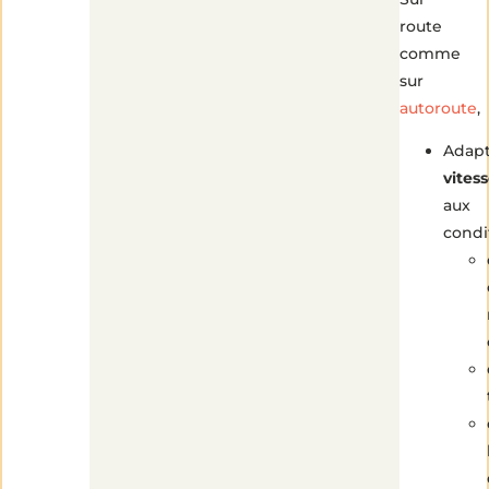
route
comme
sur
autoroute
,
Adapt
vites
aux
condi