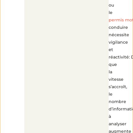
ou
le
permis mo
conduire
nécessite
vigilance
et
réactivité:
que
la
vitesse
s’accroît,
le
nombre
d’informat
à
analyser
augmente