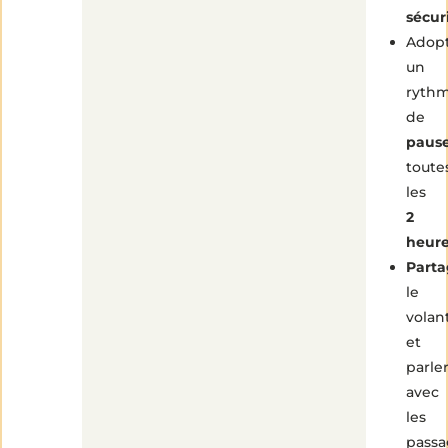
sécur
Adop
un
ryth
de
paus
toute
les
2
heur
Parta
le
volan
et
parle
avec
les
passa