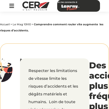
Je me connecte à
Accueil
>
Le Mag 10h10
>
Comprendre comment rouler vite augmente les
risques d’accidents.
par
|
Publié
Comprendre
Des
CER
le
Réseau
1
avril
Respecter les limitations
2019
comment
acci
de vitesse limite les
plus
rouler
risques d’accidents et les
fréq
dégâts matériels et
vite
humains. Loin de toute
plus