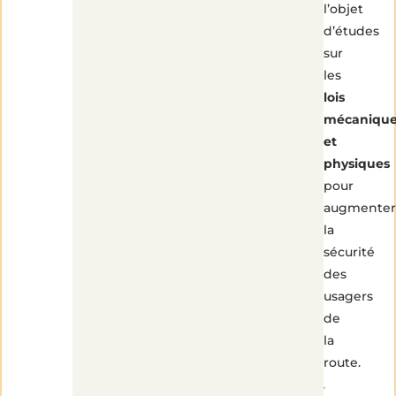
l’objet
d’études
sur
les
lois
mécanique
et
physiques
pour
augmenter
la
sécurité
des
usagers
de
la
route.