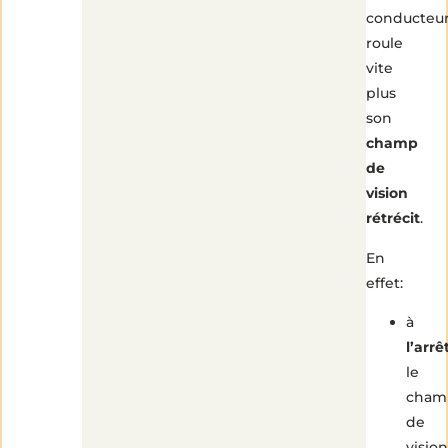
conducteu
roule
vite
plus
son
champ
de
vision
rétrécit
.
En
effet:
à
l’arrê
le
cham
de
vision