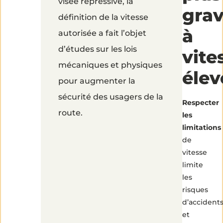
augmente
visée répressive, la
gra
définition de la vitesse
les
à
autorisée a fait l’objet
risques
d’études sur les lois
vite
mécaniques et physiques
d’accidents.
élev
pour augmenter la
sécurité des usagers de la
Respecter
route.
les
limitations
de
vitesse
limite
les
risques
d’accident
et