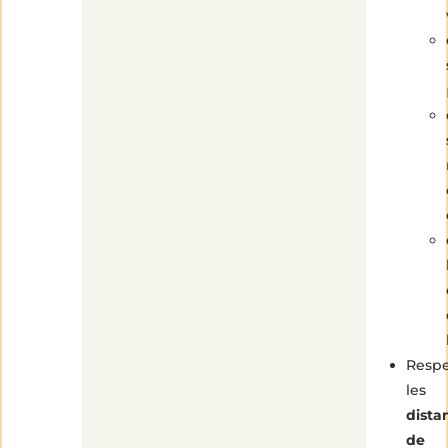
Respe
les
dista
de