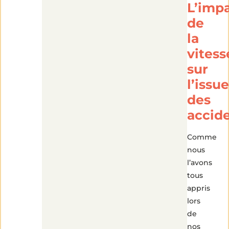
L’imp
de
la
vitess
sur
l’issue
des
accid
Comme
nous
l’avons
tous
appris
lors
de
nos