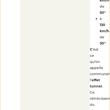
km/h
de
50°
à
130
km/h
de
30°
C
’est
ce
qu’on
appelle
communé
l’
effet
tunnel
.
Ce
rétrécisse
du