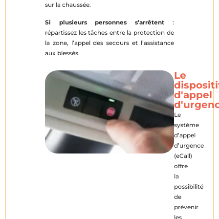
sur la chaussée.
Si plusieurs personnes s’arrêtent
:
répartissez les tâches entre la protection de
la zone, l’appel des secours et l’assistance
aux blessés.
Le
dispositi
d'appel
d'urgen
Le
système
d’appel
d’urgence
(eCall)
offre
la
possibilité
de
prévenir
les