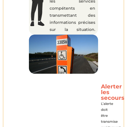
les services
compétents en
transmettant des
informations précises
sur la situation.
Répondre calmement
aux questions posées
et appliquer les
consignes données
permet d’assurer une
intervention efficace
et adaptée.
Alerter
les
secours
L’alerte
doit
être
transmise