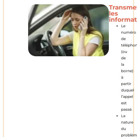
Transme
les
informat
Le
numéro
de
télépho
(ou
de
la
borne)
à
partir
duquel
l’appel
est
passé.
La
nature
du
problèm