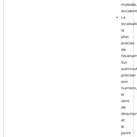
maladie,
accident
La
localisat
la
plus
précise
de
l’événem
Sur
autorout
préciser
son
numéro,
le
sens
de
directio
et
le
point