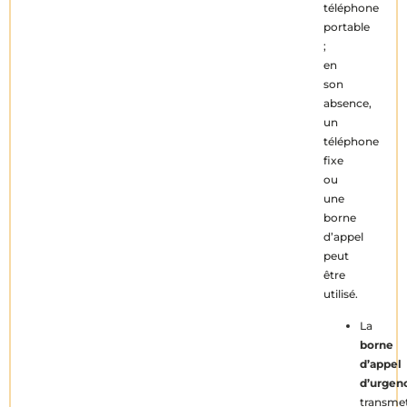
téléphone
portable
;
en
son
absence,
un
téléphone
fixe
ou
une
borne
d’appel
peut
être
utilisé.
La
borne
d’appel
d’urgen
transme