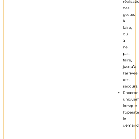
réalisati
des
gestes
à
faire,
ou
à
ne
pas
faire,
jusqu’à
l’arrivée
des
secours.
Raccroc
unique
lorsque
l’opérat
le
demand