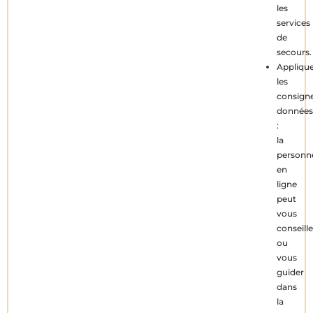
les
services
de
secours.
Appliqu
les
consign
données
:
la
personn
en
ligne
peut
vous
conseille
ou
vous
guider
dans
la