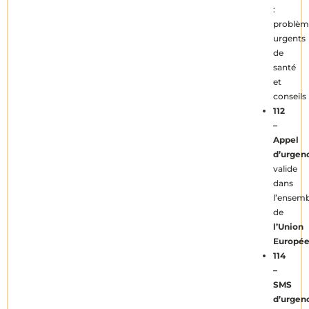
:
problèm
urgents
de
santé
et
conseils
112
–
Appel
d’urgen
valide
dans
l’ensemb
de
l’Union
Europé
114
–
SMS
d’urgen