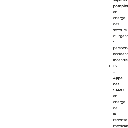
pompie
en
charge
des
secours
d’urgen
:
personn
accident
incendie
15
–
Appel
des
SAMU
en
charge
de
la
réponse
médical