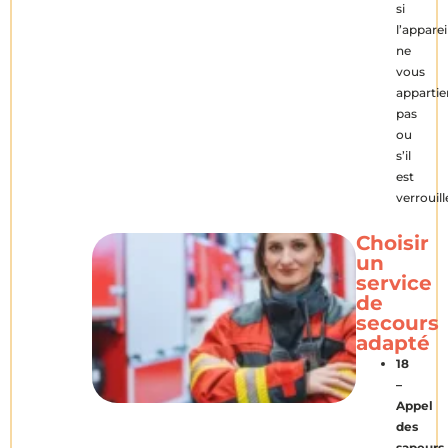
si
l’apparei
ne
vous
appartie
pas
ou
s’il
est
verrouill
Choisir
un
service
de
secours
adapté
18
–
Appel
des
sapeurs