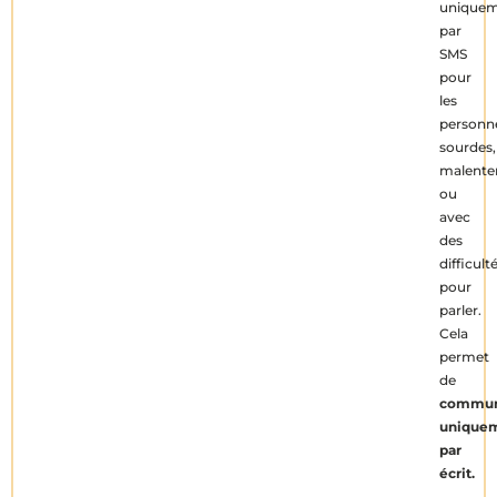
unique
par
SMS
pour
les
personn
sourdes,
malente
ou
avec
des
difficult
pour
parler.
Cela
permet
de
commun
unique
par
écrit.