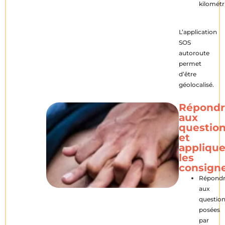
kilométr
L’application
SOS
autoroute
permet
d’être
géolocalisé.
Répondr
aux
questio
et
applique
les
consign
Répond
aux
questio
posées
par