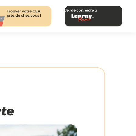
Je me connecte à
Trouver votre CER
près de chez vous !
ute