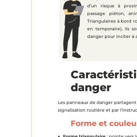
d’un risque à proxim
passage piéton, ani
Triangulaires à bord r
en temporaire), ils 
danger pour inciter à a
Caractérist
danger
Les panneaux de danger partagent de
signalisation routière et par l’Instru
Forme et couleu
Forme triangulaire
: pointe vers l