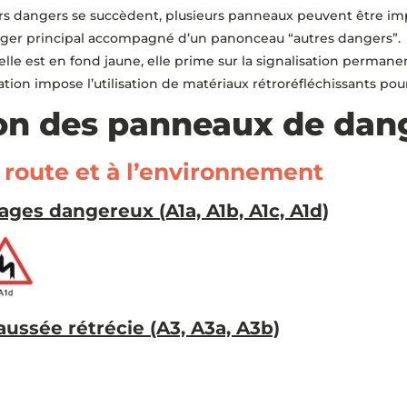
eurs dangers se succèdent, plusieurs panneaux peuvent être imp
ger principal accompagné d’un panonceau “autres dangers”.
’elle est en fond jaune, elle prime sur la signalisation permane
tion impose l’utilisation de matériaux rétroréfléchissants pour g
ion des panneaux de dan
a route et à l’environnement
ges dangereux (A1a, A1b, A1c, A1d)
ussée rétrécie (A3, A3a, A3b)