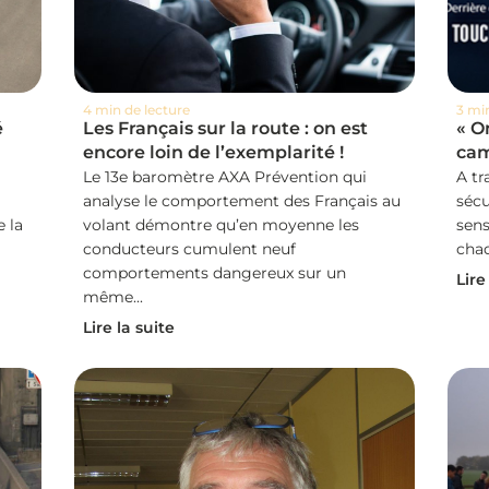
4 min de lecture
3 mi
é
Les Français sur la route : on est
« O
encore loin de l’exemplarité !
cam
Le 13e baromètre AXA Prévention qui
A tr
analyse le comportement des Français au
sécu
 la
volant démontre qu’en moyenne les
sens
conducteurs cumulent neuf
chaq
comportements dangereux sur un
Lire
même...
Lire la suite