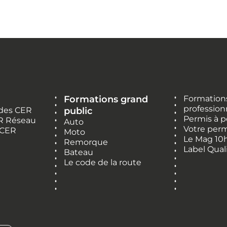
Formations grand
Formations
profession
 des CER
public
Permis à p
R Réseau
Auto
Votre perm
 CER
Moto
Le Mag 10
Remorque
Label Qual
Bateau
Le code de la route