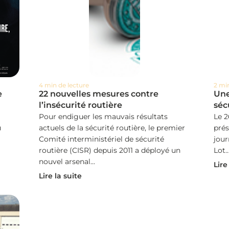
4 min de lecture
2 mi
e
22 nouvelles mesures contre
Une
l’insécurité routière
séc
Pour endiguer les mauvais résultats
Le 2
u
actuels de la sécurité routière, le premier
prés
Comité interministériel de sécurité
jour
routière (CISR) depuis 2011 a déployé un
Lot...
nouvel arsenal...
Lire
Lire la suite