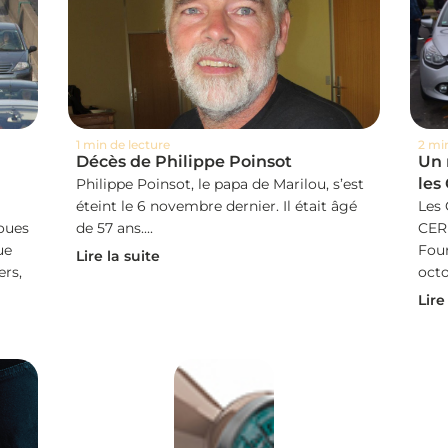
1 min de lecture
2 mi
Décès de Philippe Poinsot
Un 
les
Philippe Poinsot, le papa de Marilou, s’est
éteint le 6 novembre dernier. Il était âgé
Les 
roues
de 57 ans....
CER
ue
Four
Lire la suite
ers,
octo
Lire