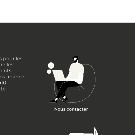
 pour les
nelles
oints
is financé
h10
ité
Nous contacter