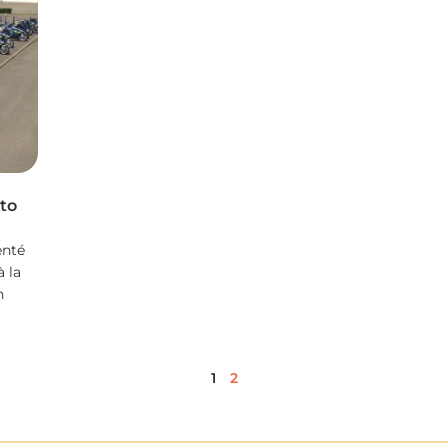
to
enté
à la
n
1
2