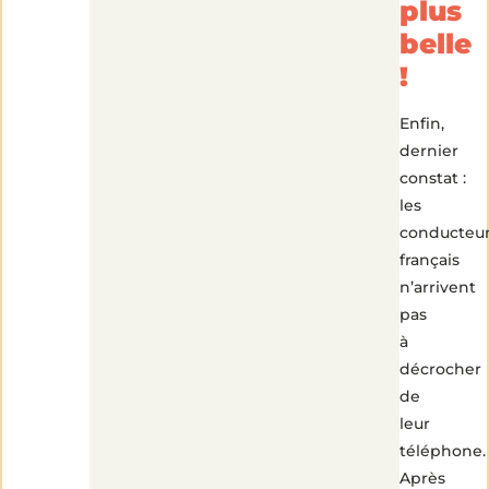
plus
belle
!
Enfin,
dernier
constat :
les
conducteu
français
n’arrivent
pas
à
décrocher
de
leur
téléphone.
Après