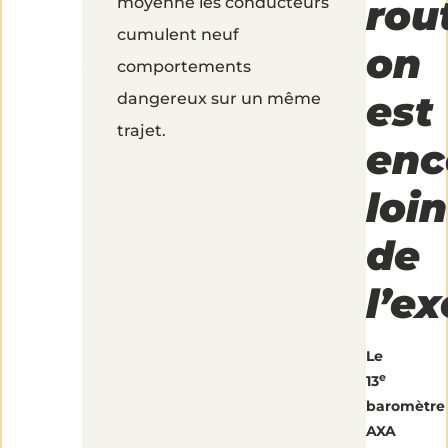
route
rout
moyenne les conducteurs
cumulent neuf
:
on
comportements
on
est
dangereux sur un même
trajet.
est
enc
encore
loin
loin
de
de
l’e
l’exemplarité
Le
!
e
13
baromètre
AXA