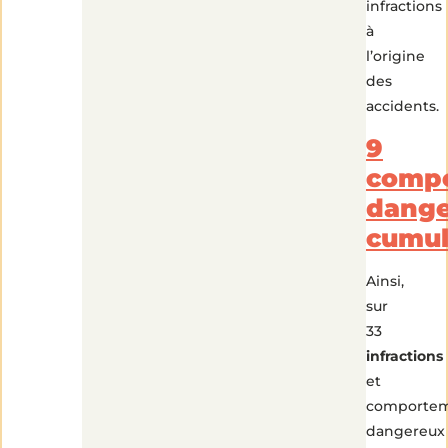
infractions
à
l’origine
des
accidents.
9
comp
dange
cumul
Ainsi,
sur
33
infractions
et
comporte
dangereux