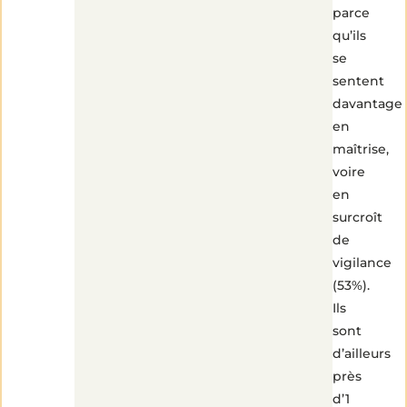
parce
qu’ils
se
sentent
davantage
en
maîtrise,
voire
en
surcroît
de
vigilance
(53%).
Ils
sont
d’ailleurs
près
d’1