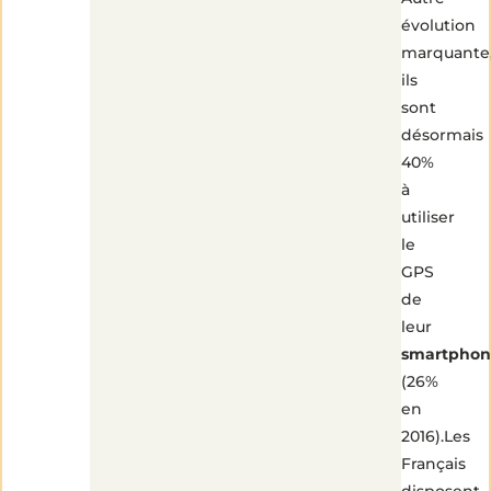
évolution
marquante
ils
sont
désormais
40%
à
utiliser
le
GPS
de
leur
smartphon
(26%
en
2016).Les
Français