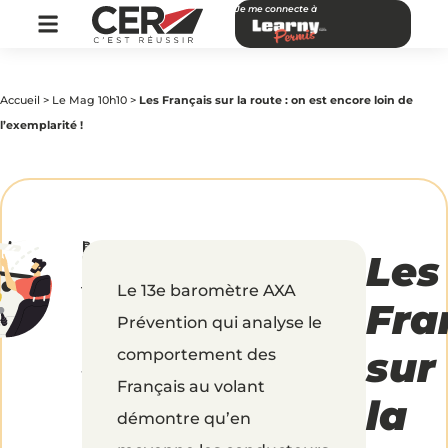
Je me connecte à
Accueil
>
Le Mag 10h10
>
Les Français sur la route : on est encore loin de
l’exemplarité !
par
|
Publié
Les
Les
CER
le
Réseau
25
juin
Le 13e baromètre AXA
2017
Français
Fra
Prévention qui analyse le
sur
sur
comportement des
Français au volant
la
la
démontre qu’en