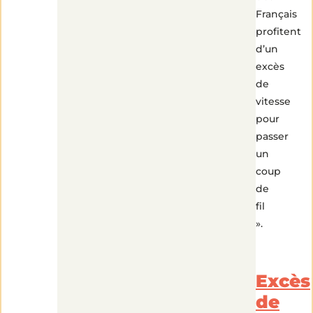
Français
profitent
d’un
excès
de
vitesse
pour
passer
un
coup
de
fil
».
Excès
de