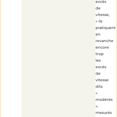
excès
min
de
de
lecture
vitesse,
« ils
pratiquent
en
revanche
encore
trop
les
excès
de
vitesse
dits
«
modérés
»,
mesurés