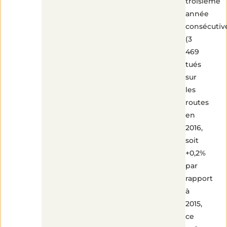
troisième
année
consécutiv
(3
469
tués
sur
les
routes
en
2016,
soit
+0,2%
par
rapport
à
2015,
ce