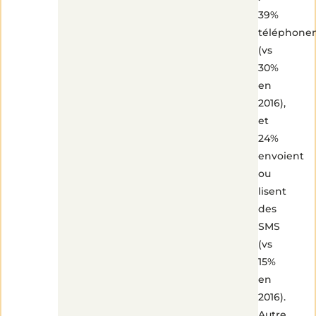
39%
téléphone
(vs
30%
en
2016),
et
24%
envoient
ou
lisent
des
SMS
(vs
15%
en
2016).
Autre