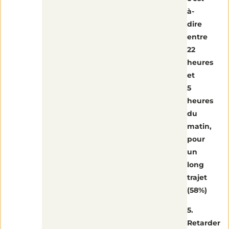
à-
dire
entre
22
heures
et
5
heures
du
matin,
pour
un
long
trajet
(58%)
5.
Retarder