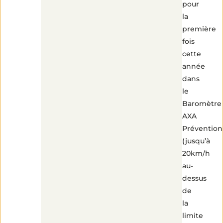
pour
la
première
fois
cette
année
dans
le
Baromètre
AXA
Prévention
(jusqu’à
20km/h
au-
dessus
de
la
limite