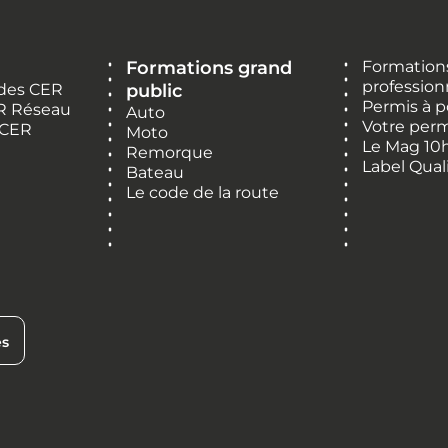
Formations grand
Formations
profession
 des CER
public
Permis à p
R Réseau
Auto
Votre perm
 CER
Moto
Le Mag 10
Remorque
Label Qual
Bateau
Le code de la route
es