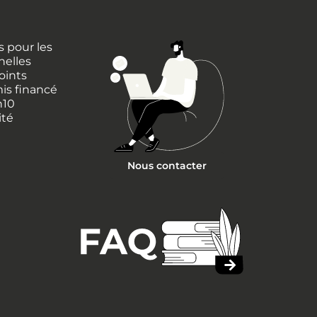
 pour les
nelles
oints
is financé
h10
ité
Nous contacter