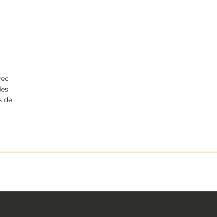
vec
des
s de