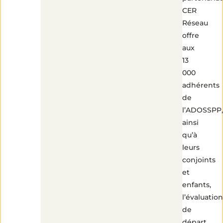
CER
1
min
de
Réseau
lecture
offre
aux
13
000
adhérents
de
l’ADOSSPP,
ainsi
qu’à
leurs
conjoints
et
enfants,
l’évaluation
de
départ