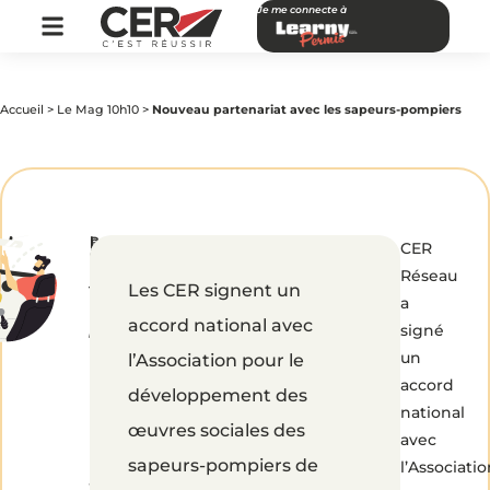
Je me connecte à
Accueil
>
Le Mag 10h10
>
Nouveau partenariat avec les sapeurs-pompiers
par
|
Publié
Nouveau
CER
CER
le
Réseau
26
Réseau
janvier
Les CER signent un
2015
partenariat
a
accord national avec
signé
avec
un
l’Association pour le
accord
développement des
les
national
œuvres sociales des
avec
sapeurs-
sapeurs-pompiers de
l’Associati