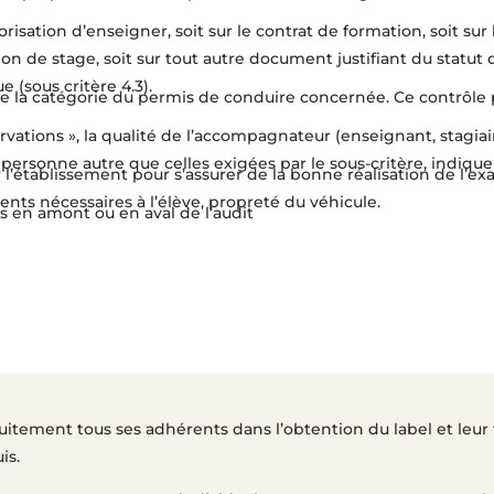
torisation d’enseigner, soit sur le contrat de formation, soit sur
ion de stage, soit sur tout autre document justifiant du statut d
(sous critère 4.3).
de la catégorie du permis de conduire concernée. Ce contrôle
servations », la qualité de l’accompagnateur (enseignant, stag
sonne autre que celles exigées par le sous-critère, indiquer
r l’établissement pour s’assurer de la bonne réalisation de l
nts nécessaires à l’élève, propreté du véhicule.
s en amont ou en aval de l’audit
ement tous ses adhérents dans l’obtention du label et leur f
is.