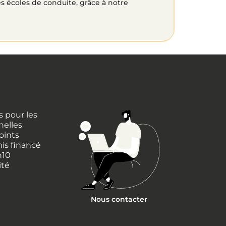
 écoles de conduite, grâce à notre
 pour les
nelles
oints
is financé
h10
ité
Nous contacter