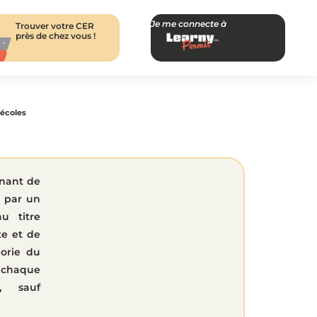
Je me connecte à
Trouver votre CER
près de chez vous !
-écoles
gnant de
u par un
u titre
te et de
gorie du
chaque
, sauf