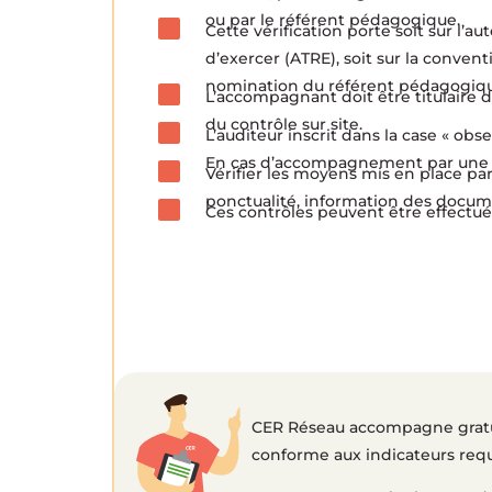
ou par le référent pédagogique.
Cette vérification porte soit sur l’au
d’exercer (ATRE), soit sur la convent
nomination du référent pédagogique 
L’accompagnant doit être titulaire 
du contrôle sur site.
L’auditeur inscrit dans la case « ob
En cas d’accompagnement par une per
Vérifier les moyens mis en place pa
ponctualité, information des docume
Ces contrôles peuvent être effectué
CER Réseau accompagne gratuit
conforme aux indicateurs requ