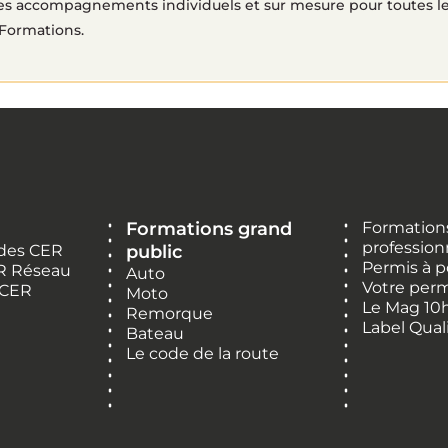
 accompagnements individuels et sur mesure pour toutes les
Formations.
Formations grand
Formations
profession
 des CER
public
Permis à p
R Réseau
Auto
Votre perm
 CER
Moto
Le Mag 10
Remorque
Label Qual
Bateau
Le code de la route