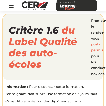
Je me connecte à
Promouv
Critère 1.6
du
le
rendez-
Label Qualité
vous
post-
des auto-
permis
pour
écoles
les
conduct
novices.
Information :
Pour dispenser cette formation,
l’enseignant doit suivre une formation de 3 jours, sauf
s’il est titulaire de l’un des diplômes suivants :