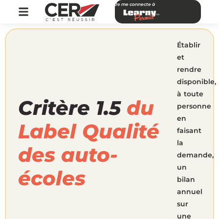
Je me connecte à
Établir
et
rendre
disponible,
à toute
Critère 1.5
du
personne
en
Label Qualité
faisant
la
des auto-
demande,
un
écoles
bilan
annuel
sur
une