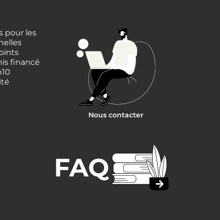
 pour les
nelles
oints
is financé
h10
ité
Nous contacter