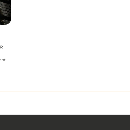
ER
ont