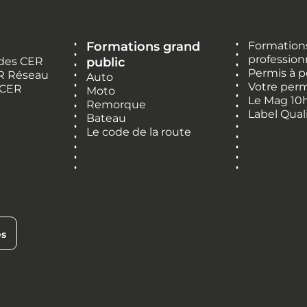
Formations grand
Formations
profession
 des CER
public
Permis à p
R Réseau
Auto
Votre perm
 CER
Moto
Le Mag 10
Remorque
Label Qual
Bateau
Le code de la route
es