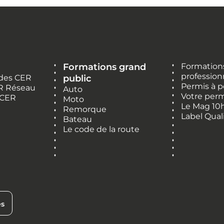
Formations grand
Formations
profession
 des CER
public
Permis à p
R Réseau
Auto
Votre perm
 CER
Moto
Le Mag 10
Remorque
Label Qual
Bateau
Le code de la route
es