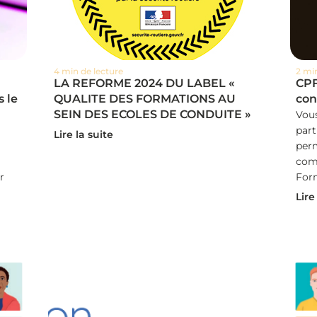
4 min de lecture
2 mi
LA REFORME 2024 DU LABEL «
CPF
 le
QUALITE DES FORMATIONS AU
con
SEIN DES ECOLES DE CONDUITE »
Vous
part
Lire la suite
perm
com
r
Form
Lire