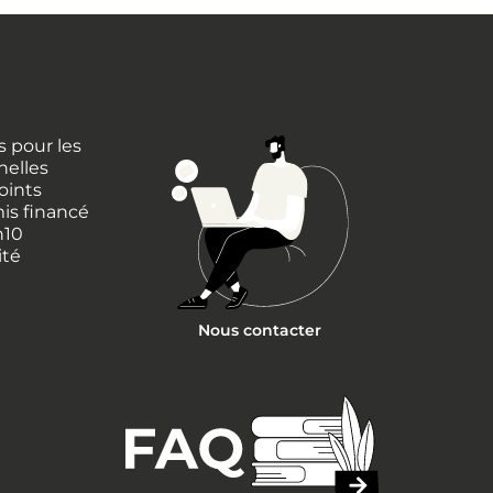
 pour les
nelles
oints
is financé
h10
ité
Nous contacter