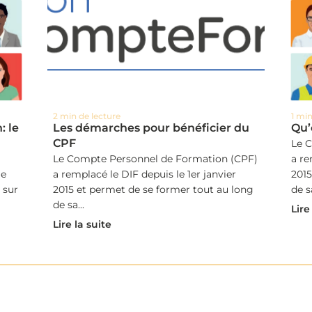
2 min de lecture
1 min
: le
Les démarches pour bénéficier du
Qu’
CPF
Le 
Le Compte Personnel de Formation (CPF)
a re
le
a remplacé le DIF depuis le 1er janvier
2015
 sur
2015 et permet de se former tout au long
de sa
de sa...
Lire
Lire la suite