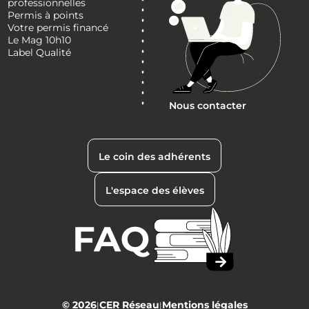
professionnelles
Permis à points
Votre permis financé
Le Mag 10h10
Label Qualité
Nous contacter
Le coin des adhérents
L'espace des élèves
© 2026
CER Réseau
Mentions légales
|
|