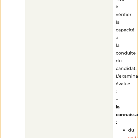
à
vérifier
la
capacité
à
la
conduite
du
candidat.
L’examina
évalue
:
–
la
connaiss
:
du
cod