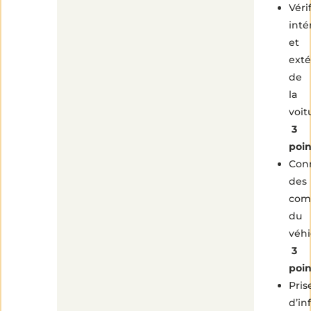
Véri
inté
et
exté
de
la
voit
3
poin
Con
des
com
du
véhi
3
poin
Pris
d’in