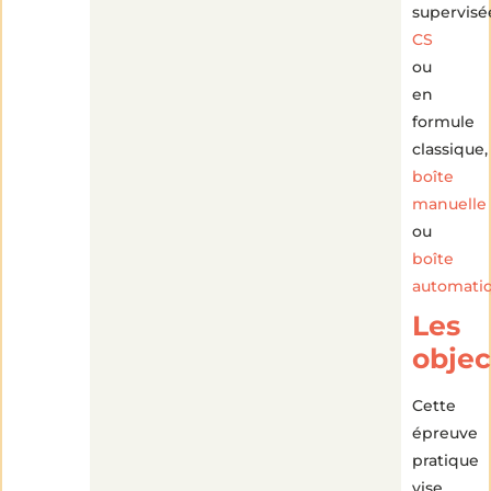
supervisé
CS
ou
en
formule
classique,
boîte
manuelle
ou
boîte
automati
Les
objec
Cette
épreuve
pratique
vise