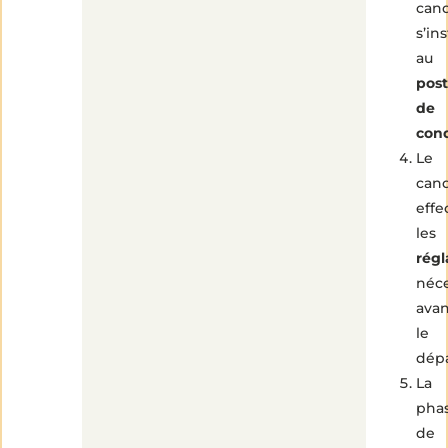
cand
s’ins
au
pos
de
con
Le
cand
effe
les
régl
néce
avan
le
dép
La
pha
de