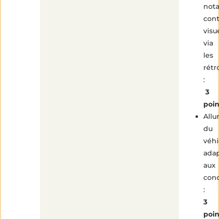
not
cont
visu
via
les
rétr
:
3
poi
Allu
du
véhi
ada
aux
cond
:
3
poi