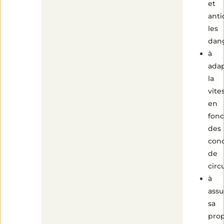
et
anti
les
dan
à
ada
la
vite
en
fonc
des
cond
de
circ
à
assu
sa
pro