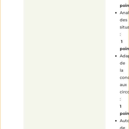
poi
Anal
des
situ
:
1
poin
Ada
de
la
con
aux
circ
:
1
poin
Aut
de