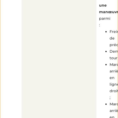
une
manœuvr
parmi
:
Fre
de
préc
Dem
tour
Mar
arri
en
lign
droi
;
Mar
arri
en