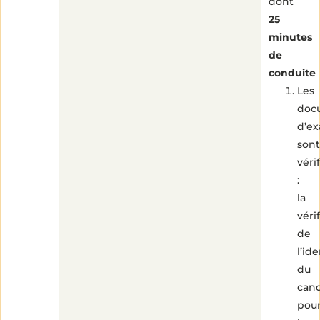
dont
de
lecture
25
minutes
de
conduite
Les
doc
d’e
sont
véri
:
la
véri
de
l’id
du
cand
pou