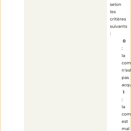
selon
les
critères
suivants
:
0
:
la
com
n’es
pas
acqu
1
:
la
com
est
mal