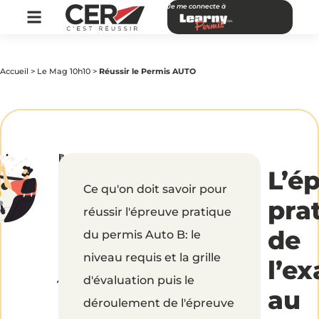
Je me connecte à
Accueil
>
Le Mag 10h10
>
Réussir le Permis AUTO
par
|
Publié
Réussir
CER
le
L’é
Réseau
9
mai
Ce qu'on doit savoir pour
2019
le
pra
réussir l'épreuve pratique
Permis
de
du permis Auto B: le
niveau requis et la grille
AUTO
l’e
d'évaluation puis le
au
déroulement de l'épreuve