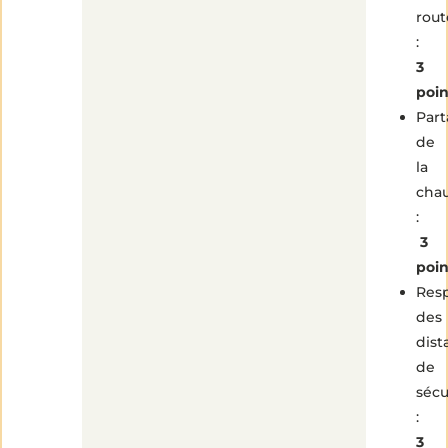
rout
:
3
poin
Par
de
la
cha
:
3
poin
Res
des
dist
de
sécu
:
3