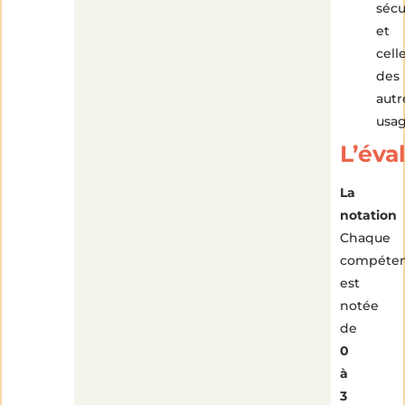
sécu
et
cell
des
autr
usag
L’éva
La
notation
Chaque
compéte
est
notée
de
0
à
3