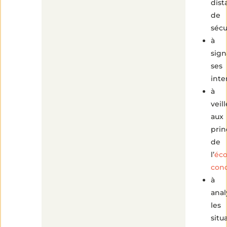
dist
de
sécu
à
sign
ses
inte
à
veill
aux
prin
de
l’
éco
con
à
anal
les
situ