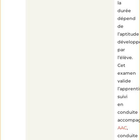
la
durée
dépend
de
l’aptitude
développ
par
l’élève.
Cet
examen
valide
l’apprent
suivi
en
conduite
accompa
AAC
,
conduite