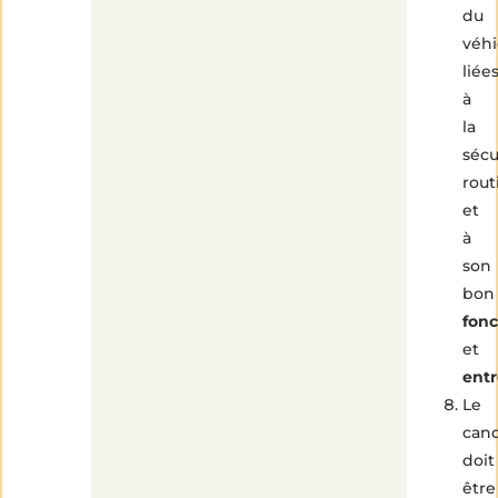
du
véhi
liée
à
la
sécu
rout
et
à
son
bon
fon
et
entr
Le
cand
doit
être