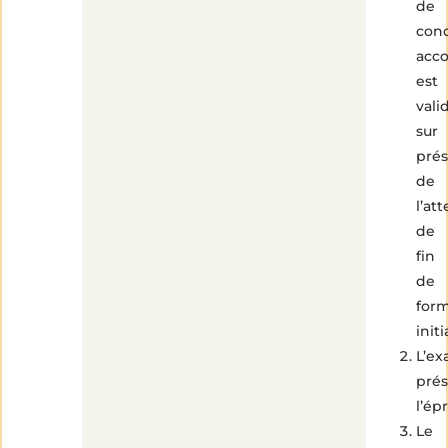
de
con
acc
est
vali
sur
prés
de
l’at
de
fin
de
form
initi
L’ex
pré
l’ép
Le