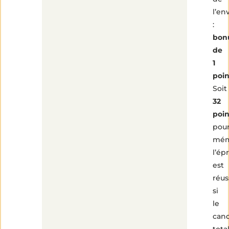
l’e
:
bon
de
1
poin
Soit
32
poin
pou
mém
l’ép
est
réus
si
le
cand
tota