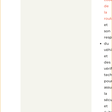
de
la
rout
et
son
resp
du
véhi
et
des
véri
tec
pou
assu
la
sécu
et