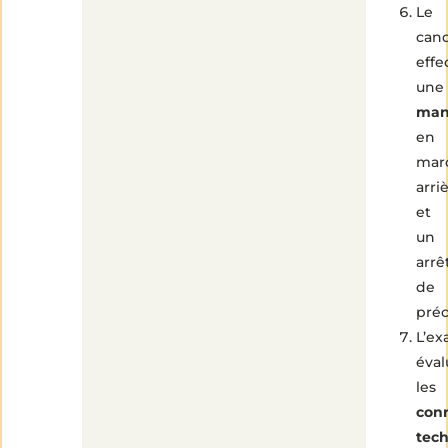
Le
cand
effe
une
man
en
mar
arri
et
un
arrê
de
préc
L’ex
éval
les
con
tec