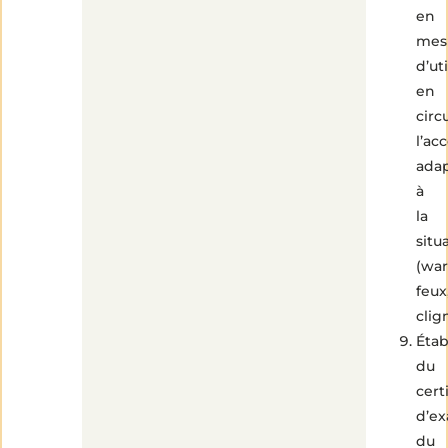
en
mes
d’uti
en
circ
l’ac
ada
à
la
situ
(war
feux
clig
Étab
du
certi
d’e
du