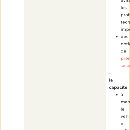
évit
les
pro
tec
impo
des
noti
de
pre
seco
–
la
capacité
à
man
le
véhi
et