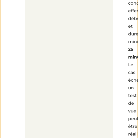
con
effe
déb
et
dure
min
25
min
Le
cas
éché
un
test
de
vue
peu
être
réal