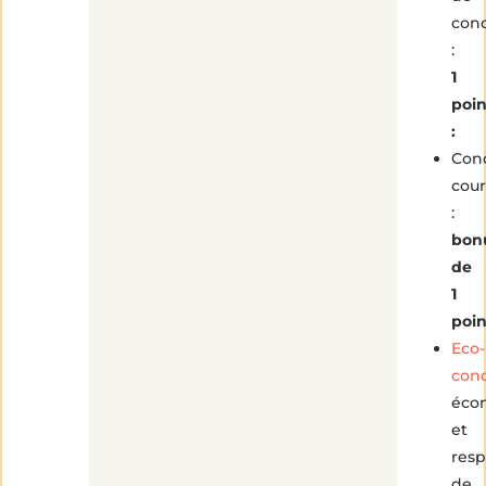
con
:
1
poin
:
Con
cour
:
bon
de
1
poin
Eco-
con
éco
et
res
de