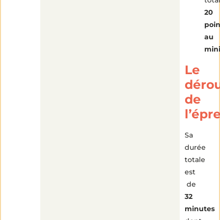
20
poin
au
min
Le
déro
de
l’épr
Sa
durée
totale
est
de
32
minutes
4
min