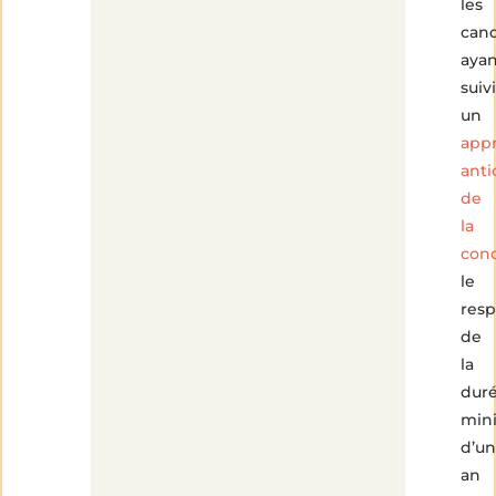
les
cand
ayan
suivi
un
appr
anti
de
la
con
le
resp
de
la
dur
min
d’un
an