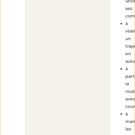
utili
ses
com
à
réal
un
traje
en
aut
à
part
la
rout
ave
cour
à
main
les