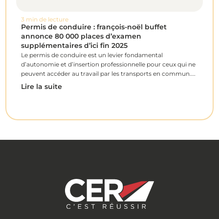
3 min de lecture
2 m
Permis de conduire : françois-noël buffet
La 
annonce 80 000 places d’examen
« r
supplémentaires d’ici fin 2025
int
Le permis de conduire est un levier fondamental
Com
d’autonomie et d’insertion professionnelle pour ceux qui ne
Lir
peuvent accéder au travail par les transports en commun....
Lire la suite