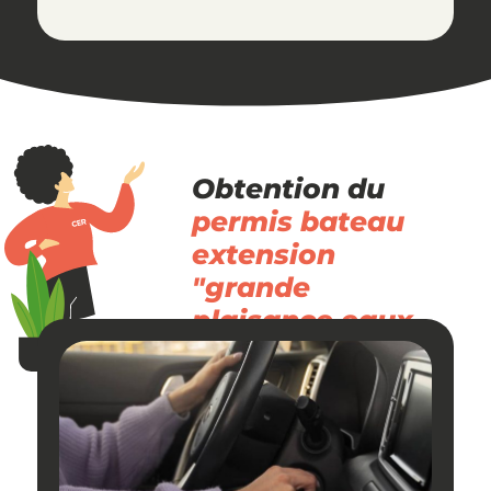
Obtention du
permis bateau
extension
"grande
plaisance eaux
intérieures"
Examen théorique : Examen du Code bateau