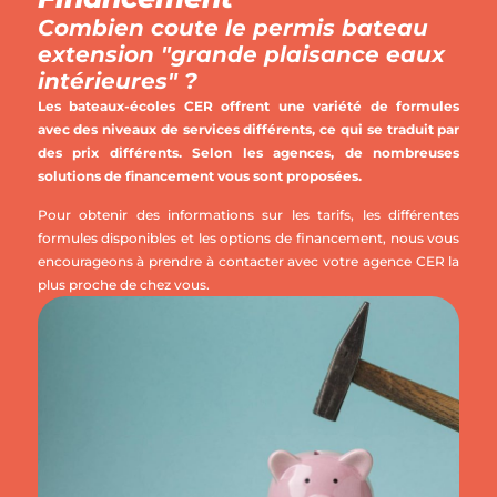
Combien coute le permis bateau
extension "grande plaisance eaux
intérieures" ?
Les bateaux-écoles CER offrent une variété de formules
avec des niveaux de services différents, ce qui se traduit par
des prix différents. Selon les agences, de nombreuses
solutions de financement vous sont proposées.
Pour obtenir des informations sur les tarifs, les différentes
formules disponibles et les options de financement, nous vous
encourageons à prendre à contacter avec votre agence CER la
plus proche de chez vous.