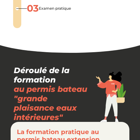
•
03
Examen pratique
Déroulé de la
formation
au permis bateau
"grande
plaisance eaux
intérieures"
La formation pratique au
permis bateau extension