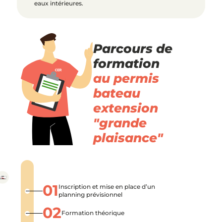
eaux intérieures.
Parcours de
formation
au permis
bateau
extension
"grande
plaisance"
•
01
Inscription et mise en place d’un
planning prévisionnel
•
02
Formation théorique