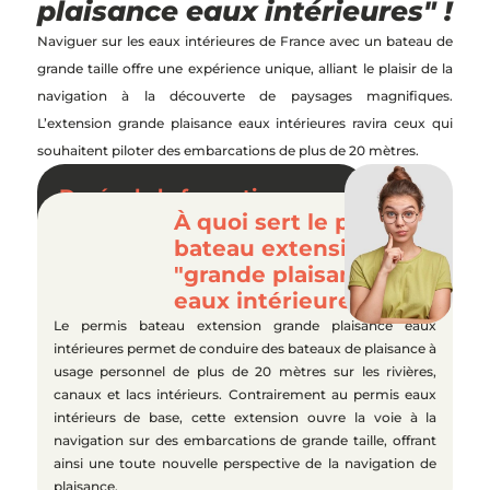
plaisance eaux intérieures" !
Naviguer sur les eaux intérieures de France avec un bateau de
grande taille offre une expérience unique, alliant le plaisir de la
navigation à la découverte de paysages magnifiques.
L’extension grande plaisance eaux intérieures ravira ceux qui
souhaitent piloter des embarcations de plus de 20 mètres.
Durée de la formation au
permis bateau extension
À quoi sert le permis
"grande plaisance eaux
bateau extension
intérieures"
"grande plaisance
9 heures de formation minimum
eaux intérieures" ?
Le permis bateau extension grande plaisance eaux
intérieures permet de conduire des bateaux de plaisance à
usage personnel de plus de 20 mètres sur les rivières,
canaux et lacs intérieurs. Contrairement au permis eaux
intérieurs de base, cette extension ouvre la voie à la
navigation sur des embarcations de grande taille, offrant
ainsi une toute nouvelle perspective de la navigation de
plaisance.