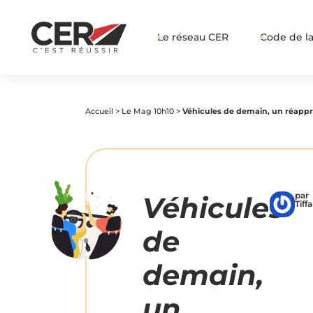
Le réseau CER
Code de la
Accueil
>
Le Mag 10h10
>
Véhicules de demain, un réappre
par
Véhicules
Tiff
de
demain,
un