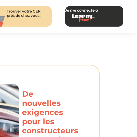
Je me connecte à
Trouver votre CER
près de chez vous !
De
nouvelles
exigences
pour les
constructeurs