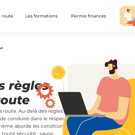
 route
Les formations
Permis financés
ur
 règles
route
 route. Au-delà des règles
té de conduire dans le respect
thème aborde les conditions
toute sécurité : savoir