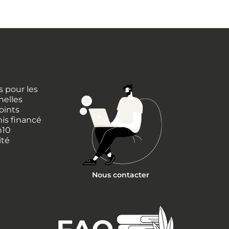
 pour les
nelles
oints
is financé
h10
ité
Nous contacter