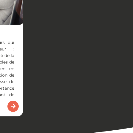
urs qui
teur :
té de la
ibles de
ment en
tion de
isse de
rtance
ant de