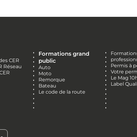
Formations grand
Formations
profession
 des CER
public
Permis à p
R Réseau
Auto
Votre perm
 CER
Moto
Le Mag 10
Remorque
Label Qual
Bateau
Le code de la route