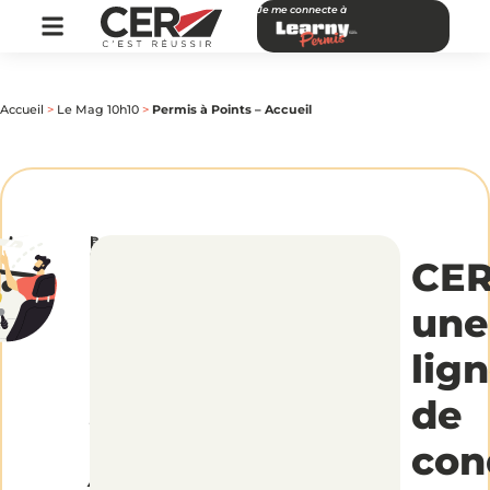
Je me connecte à
Accueil
>
Le Mag 10h10
>
Permis à Points – Accueil
par
|
Publié
Permis
CER
le
CER
Réseau
18
octobre
2016
à
une
Points
lig
–
de
con
Accueil