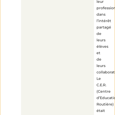
leur
profession
dans
l’intérêt
partagé
de
leurs
élèves
et
de
leurs
collaborat
1
min
Le
de
lecture
C.E.R.
(Centre
d’Educati
Routière)
était