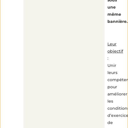
sous
une
même
bannière.
Leur
objectif
:
Unir
leurs
compéte
pour
améliorer
les
condition
d’exercic
de