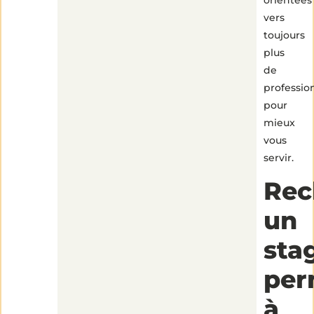
vers
toujours
plus
de
professio
pour
mieux
vous
servir.
Rec
un
sta
per
à