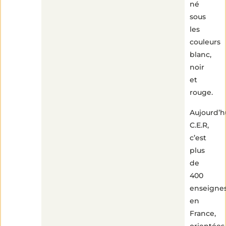
né
sous
les
couleurs
blanc,
noir
et
rouge.
Aujourd’hu
C.E.R,
c’est
plus
de
400
enseigne
en
France,
orientées