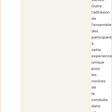
Outre
l’adhésion
de
l’ensemble
des
participant
à
cette
expérience
unique
pour
1
les
min
de
lecture
novices
de
la
conduite
dans