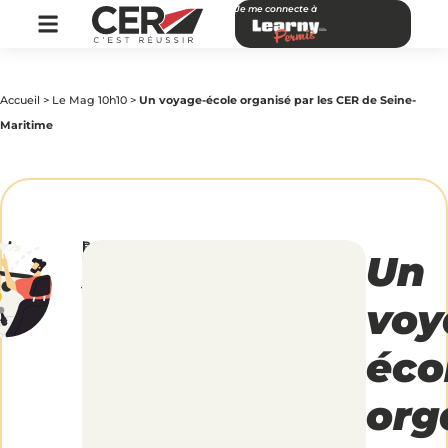
Je me connecte à
Accueil
>
Le Mag 10h10
>
Un voyage-école organisé par les CER de Seine-
Maritime
par
|
Publié
Un
Un
CER
le
Réseau
5
janvier
2017
voyage-
voy
école
éco
organisé
org