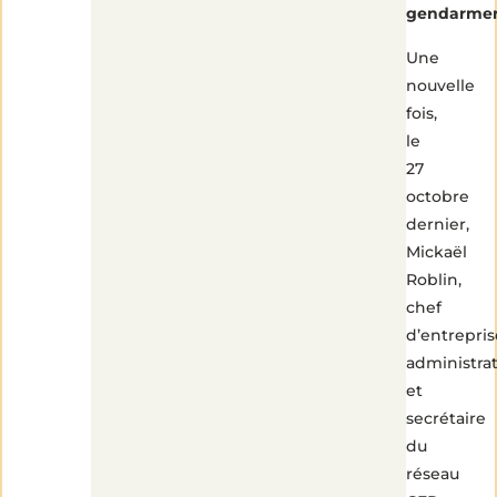
gendarmer
Une
nouvelle
fois,
le
27
octobre
dernier,
Mickaël
Roblin,
chef
d’entrepris
administra
et
secrétaire
du
réseau