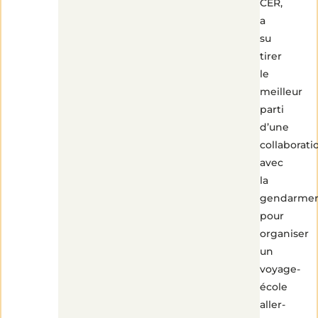
CER,
a
su
tirer
le
meilleur
parti
d’une
collaborati
avec
la
gendarmer
pour
organiser
un
voyage-
école
aller-