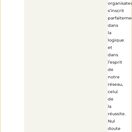
organisateu
s’inscrit
parfaiteme
dans
la
logique
et
dans
l’esprit
de
notre
réseau,
celui
de
la
réussite.
Nul
doute