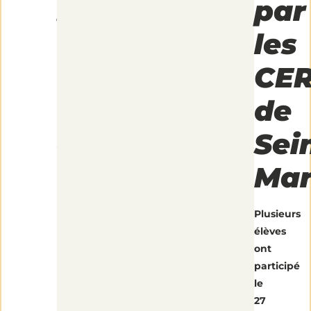
par
par
les
les
CER
CE
de
de
Seine-
Sei
Maritime
Mar
Plusieurs
élèves
ont
participé
le
27