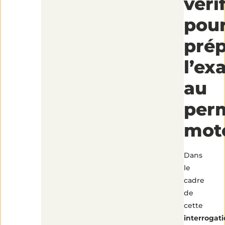
véri
pou
prép
l’e
au
per
mot
Dans
le
cadre
de
cette
interrogat