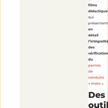
films
didactique
qui
présentent
en
détail
l’intégralit
des
vérificatio
du
permis
de
conduire
« moto »
.
Des
outi