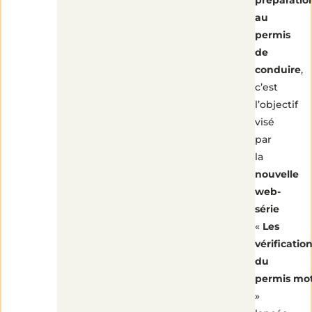
préparatio
au
permis
de
conduire
,
c’est
l’objectif
visé
par
la
nouvelle
web-
série
«
Les
vérificatio
du
permis mo
»