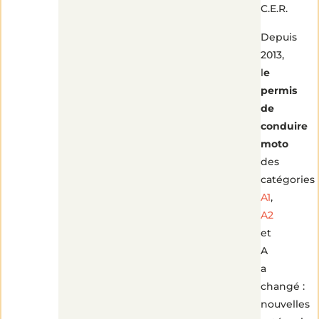
C.E.R.
Depuis
2013,
l
e
permis
de
conduire
moto
des
catégories
A1
,
A2
et
A
a
changé :
nouvelles