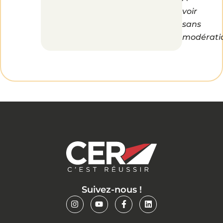
voir
sans
modératio
Suivez-nous !