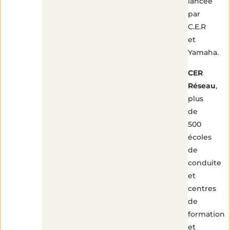
lancée
par
C.E.R
et
Yamaha.
CER
Réseau
,
plus
de
500
écoles
de
conduite
et
centres
de
formation
et