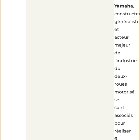
Yamaha
,
constructe
généraliste
et
acteur
majeur
de
l’industrie
du
deux-
roues
motorisé
se
sont
associés
pour
réaliser
6