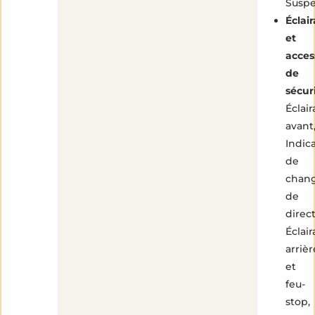
Suspe
Éclai
et
acces
de
sécur
Éclai
avant
Indic
de
chan
de
direct
Éclai
arrièr
et
feu-
stop,