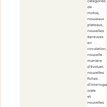
catégories
de
motos,
nouveaux
plateaux,
nouvelles
épreuves
en
2
min
circulation,
de
lecture
nouvelle
manière
d’évoluer,
nouvelles
fiches
d’interroga
orale
et
nouvelles