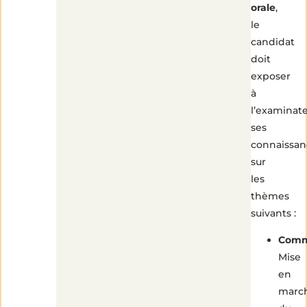
orale
,
le
candidat
doit
exposer
à
l’examinat
ses
connaissan
sur
les
thèmes
suivants :
Comm
Mise
en
marc