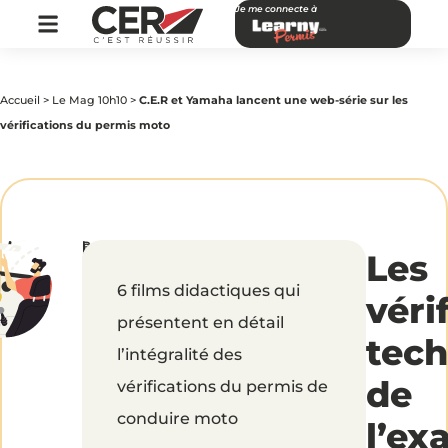
Je me connecte à
Accueil
>
Le Mag 10h10
>
C.E.R et Yamaha lancent une web-série sur les
vérifications du permis moto
par
|
Publié
C.E.R
Les
Alexis
le
Le
18
Galleu
mai
6 films didactiques qui
2015
et
véri
présentent en détail
tec
Yamaha
l’intégralité des
de
vérifications du permis de
lancent
conduire moto
l’e