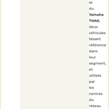
et
du
Yamaha
TMAX
,
deux
véhicules
faisant
référence
dans
leur
segment,
et
utilisés
par
les
centres
du
réseau