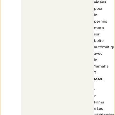
vidéos
pour
le
permis
moto
sur
boite
automatiq
avec
le
Yamaha
T-
MAX.
-
>
Films
« Les
vérification