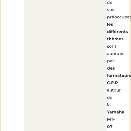
de
vos
préoccupat
les
différents
thèmes
sont
abordés
par
des
formateurs
C.E.R
autour
de
la
Yamaha
MT-
07