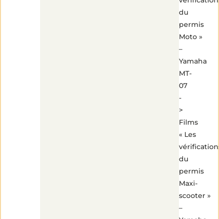
du
permis
Moto »
–
Yamaha
MT-
07
-
>
Films
« Les
vérification
du
permis
Maxi-
scooter »
–