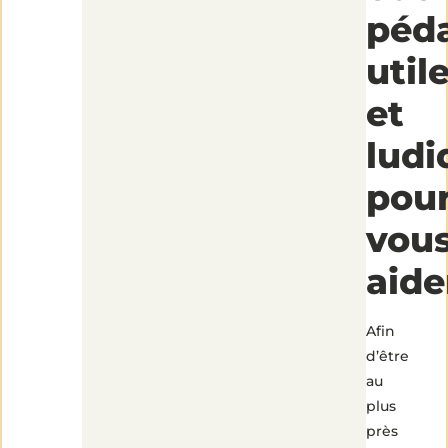
péd
util
et
ludi
pou
vou
aide
Afin
d’être
au
plus
près