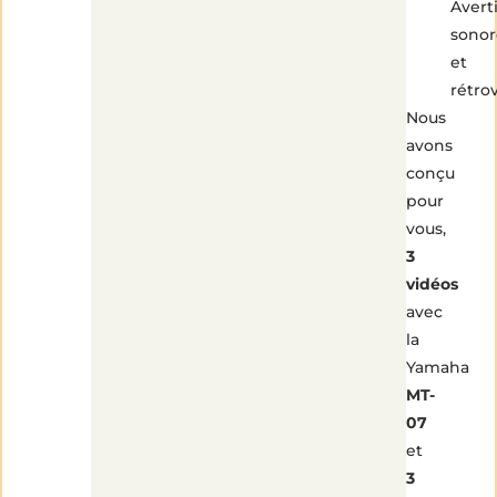
Avert
sonor
et
rétro
Nous
avons
conçu
pour
vous,
3
vidéos
avec
la
Yamaha
MT-
07
et
3