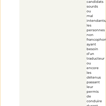
candidats
sourds
ou
mal
intendants
les
personnes
non
francopho
ayant
besoin
d’un
traducteur
ou
encore
les
détenus
passant
leur
permis
de
conduire
durant