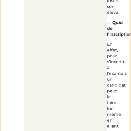
inscrit
son
élève.
→
Quid
de
l’inscriptio
En
effet,
pour
s’inscrire
à
l’examen,
un
candidat
peut
le
faire
lui-
même
en
allant