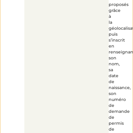
proposés
grâce
à
la
géolocalisa
puis
s’inscrit
en
renseignan
son
nom,
sa
date
de
naissance,
son
numéro
de
demande
de
permis
de