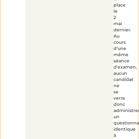
place
le
2
mai
dernier.
Au
cours
d’une
même
séance
d’examen,
aucun
candidat
ne
se
verra
donc
administre
un
questionna
identique
à