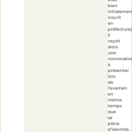
bien
initialemen
inscrit
en
préfecture)
Il
reçoit
alors
une
convocatio
à
présenter
lors
de
l’examen
en
même
temps
que
sa
pièce
d’identité.