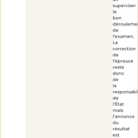
5
superviser
min
de
le
lecture
bon
dérouleme
de
l’examen.
La
correction
de
l’épreuve
reste
donc
de
la
responsabil
de
l’État
mais
l’annonce
du
résultat
est