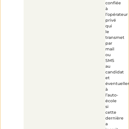
confiée
à
l’opérateur
privé
qui
le
transmet
par
mail
ou
SMS
au
candidat
et
éventuell
à
l’auto-
école
si
cette
dernière
a