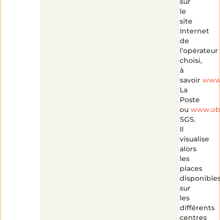
sur
le
site
Internet
de
l’opérateur
choisi,
à
savoir
www.
La
Poste
ou
www.obj
SGS.
Il
visualise
alors
les
places
disponible
sur
les
différents
centres