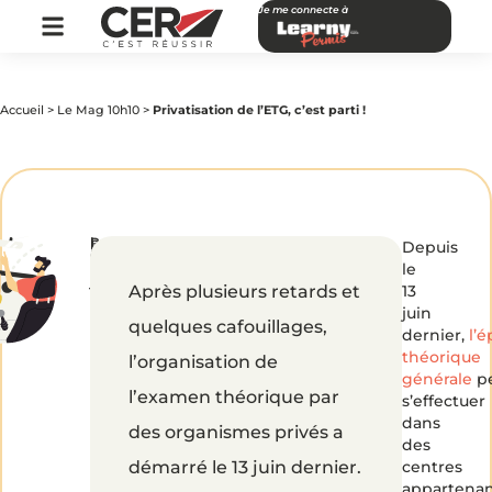
Je me connecte à
Accueil
>
Le Mag 10h10
>
Privatisation de l’ETG, c’est parti !
par
|
Publié
Privatisation
Depuis
CER
le
le
Réseau
5
juillet
Après plusieurs retards et
13
2016
de
juin
quelques cafouillages,
dernier,
l’
l’ETG,
théorique
l’organisation de
générale
p
l’examen théorique par
s’effectuer
c’est
dans
des organismes privés a
des
parti
démarré le 13 juin dernier.
centres
appartena