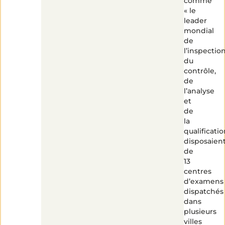
comme
« le
leader
mondial
de
l’inspection
du
contrôle,
de
l’analyse
et
de
la
qualificatio
disposaien
de
13
centres
d’examens
dispatchés
dans
plusieurs
villes