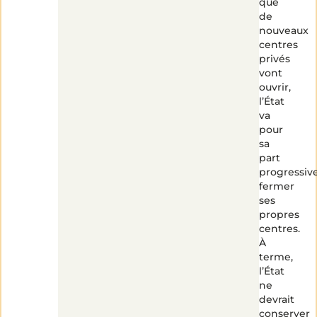
que
de
nouveaux
centres
privés
vont
ouvrir,
l’État
va
pour
sa
part
progressi
fermer
ses
propres
centres.
À
terme,
l’État
ne
devrait
conserver