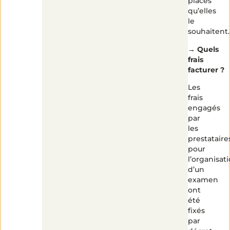
places
qu’elles
le
souhaitent.
→
Quels
frais
facturer ?
Les
frais
engagés
par
les
prestataire
pour
l’organisat
d’un
examen
ont
été
fixés
par