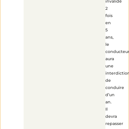
invalidé
2
fois
en
5
ans,
le
conducteu
aura
une
interdictio
de
conduire
d’un
an.
Il
devra
repasser