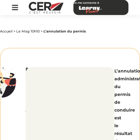
Je me connecte à
Accueil
>
Le Mag 10h10
>
L’annulation du permis
par
|
Publié
L’annulation
L’annulati
CER
le
Réseau
1
administra
septembre
2014
du
du
permis
permis
de
conduire
est
le
résultat