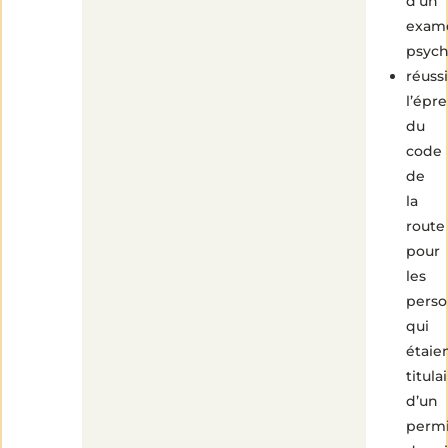
d’un
exam
psyc
réussi
l’épr
du
code
de
la
route
pour
les
2
pers
min
de
qui
lecture
étaie
titula
d’un
perm