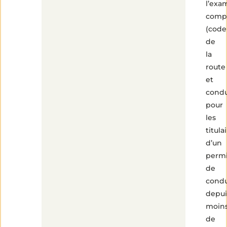
l’exa
comp
(code
de
la
route
et
condu
pour
les
titula
d’un
perm
de
condu
depui
moin
de