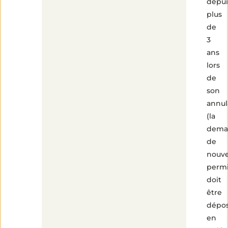
depui
plus
de
3
ans
lors
de
son
annul
(la
dema
de
nouv
perm
doit
être
dépo
en