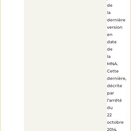
de
la
dernière
version
en
date
de
la
MNA.
Cette
dernière,
décrite
par
l’arrêté
du
22
octobre
2014,