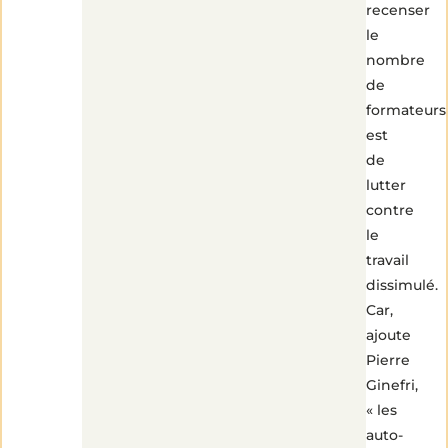
recenser
le
nombre
de
formateurs
est
de
lutter
contre
5
min
le
de
lecture
travail
dissimulé.
Car,
ajoute
Pierre
Ginefri,
« les
auto-