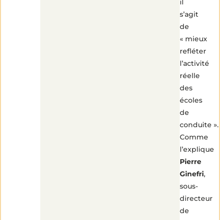
il
s’agit
de
« mieux
refléter
l’activité
réelle
des
écoles
de
conduite ».
Comme
l’explique
Pierre
Ginefri
,
sous-
directeur
de