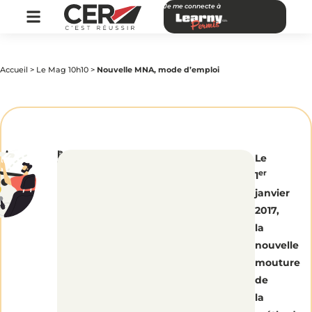
Je me connecte à
Accueil
>
Le Mag 10h10
>
Nouvelle MNA, mode d’emploi
par
|
Publié
Nouvelle
Le
CER
le
Réseau
17
er
1
octobre
2016
MNA,
janvier
2017,
mode
la
nouvelle
d’emploi
mouture
de
la