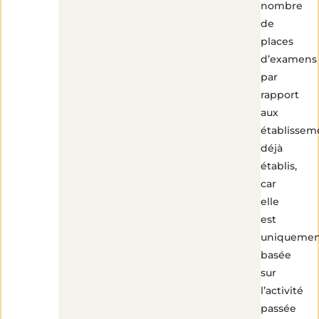
nombre
de
places
d’examens
par
rapport
aux
établissem
déjà
établis,
car
elle
est
uniquemen
basée
sur
l’activité
passée