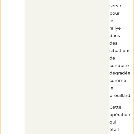
servir
pour
le
rallye
dans
des
situations
de
conduite
dégradée
comme
le
brouillard.
Cette
opération
qui
était