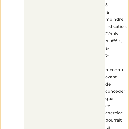
à
la
moindre
indication.
J’étais
bluffé »,
a-
t-
il
reconnu
avant
de
concéder
que
cet
exercice
pourrait
lui