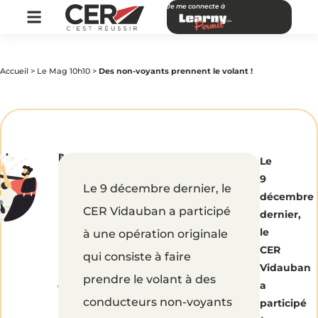
Je me connecte à
Accueil
>
Le Mag 10h10
>
Des non-voyants prennent le volant !
par
|
Publié
Des
Le
CER
le
Réseau
3
9
avril
Le 9 décembre dernier, le
2015
non-
décembre
CER Vidauban a participé
dernier,
voyants
le
à une opération originale
CER
qui consiste à faire
prennent
Vidauban
prendre le volant à des
a
le
conducteurs non-voyants
participé