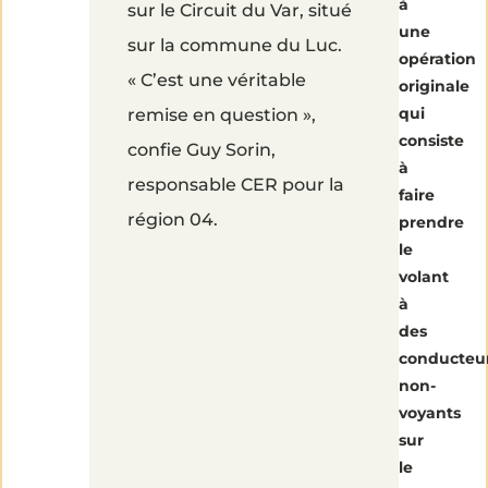
à
sur le Circuit du Var, situé
volant !
une
sur la commune du Luc.
opération
« C’est une véritable
originale
qui
remise en question »,
consiste
confie Guy Sorin,
à
responsable CER pour la
faire
région 04.
prendre
le
volant
à
des
conducteu
non-
voyants
sur
le