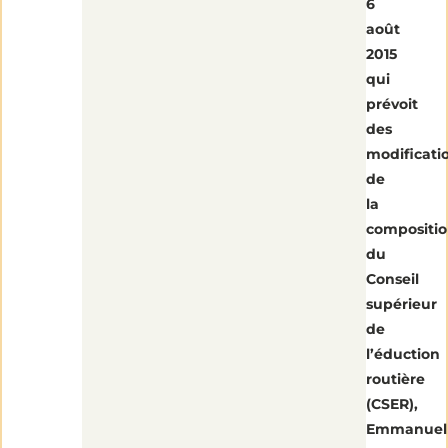
6
CSER
août
2015
qui
prévoit
des
modificati
de
la
compositi
du
Conseil
supérieur
de
l’éduction
routière
(CSER),
Emmanuel