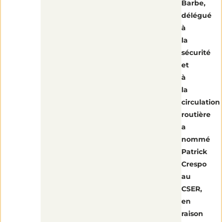
Barbe,
1
délégué
min
de
à
lecture
la
sécurité
et
à
la
circulation
routière
a
nommé
Patrick
Crespo
au
CSER,
en
raison