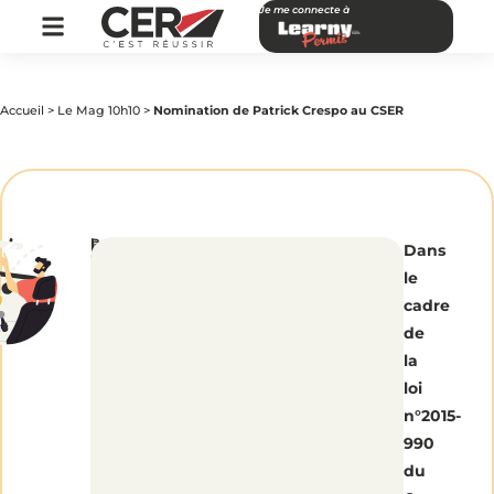
Je me connecte à
Accueil
>
Le Mag 10h10
>
Nomination de Patrick Crespo au CSER
par
|
Publié
Nomination
Dans
CER
le
Réseau
17
le
octobre
2016
de
cadre
de
Patrick
la
loi
Crespo
n°2015-
990
au
du