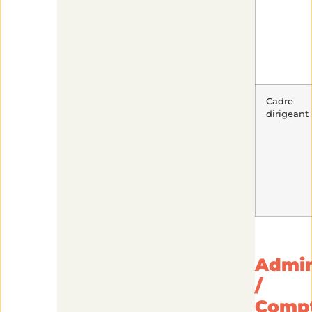
Cadre
dirigeant
Admin
/
Compt