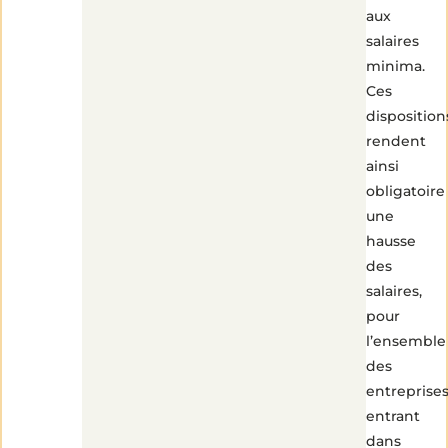
aux
salaires
minima.
Ces
disposition
rendent
ainsi
obligatoire
une
hausse
des
salaires,
pour
l’ensemble
des
entreprise
entrant
dans