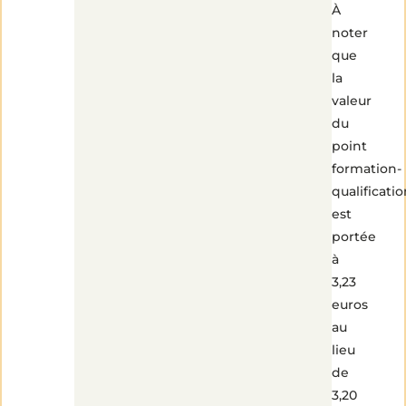
À
noter
que
la
valeur
du
point
formation-
qualificati
est
portée
à
3,23
euros
au
lieu
de
3,20