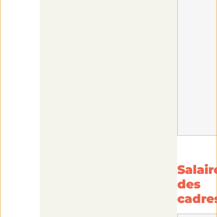
Salair
des
cadre