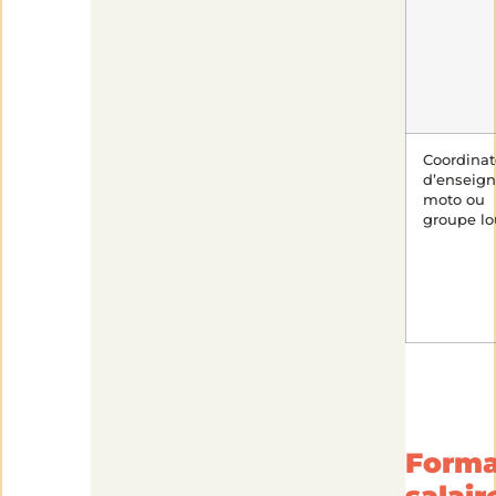
Coordinat
d’enseign
moto ou
groupe lo
Forma