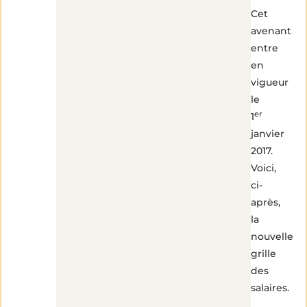
Cet
avenant
entre
en
vigueur
le
er
1
janvier
2017.
Voici,
ci-
après,
la
nouvelle
grille
des
salaires.