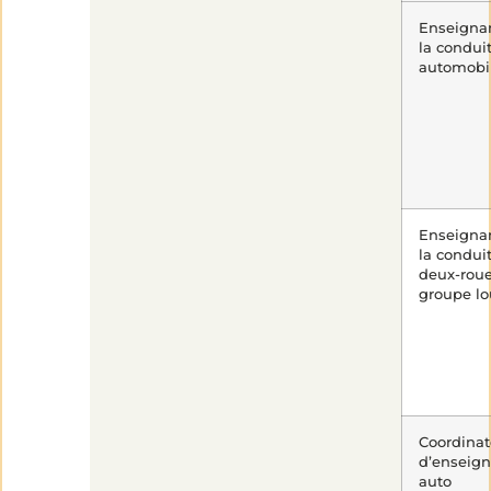
Enseigna
la condui
automobi
Enseigna
la condui
deux-rou
2
min
groupe lo
de
lecture
Coordinat
d’enseign
auto