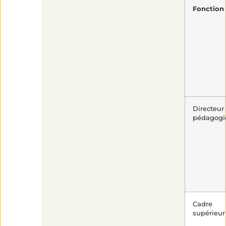
Fonction
Directeur
pédagogi
Cadre
supérieur