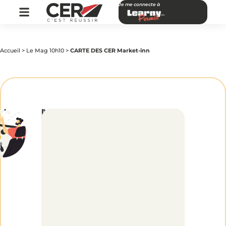
Je me connecte à
Accueil
>
Le Mag 10h10
>
CARTE DES CER Market-inn
par
|
Publié
CARTE
CER
le
Réseau
9
mai
2016
DES
CER
Market-
inn