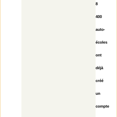
8
400
auto-
écoles
ont
déjà
créé
un
compte