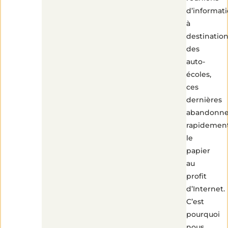
d’informat
à
destinatio
des
auto-
écoles,
ces
dernières
abandonne
rapidemen
le
papier
au
profit
d’Internet.
C’est
pourquoi
nous