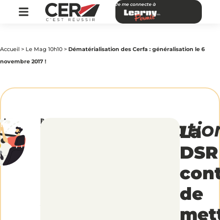
Je me connecte à
Accueil
>
Le Mag 10h10
>
Dématérialisation des Cerfa : généralisation le 6
novembre 2017 !
par
|
Publié
Dématérialisatio
La
CER
le
Réseau
28
septembre
2017
des
DSR
con
Cerfa
de
:
met