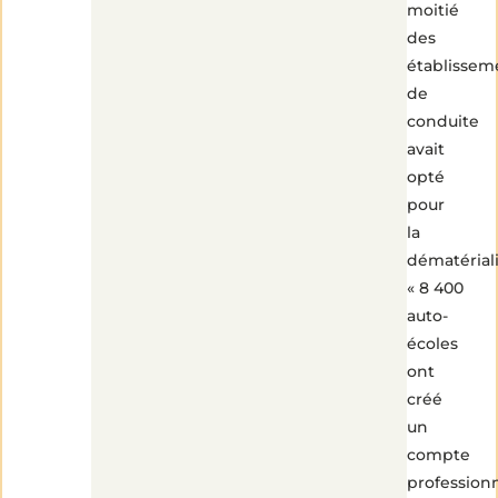
moitié
des
établissem
de
conduite
avait
opté
pour
la
dématériali
« 8 400
auto-
écoles
ont
créé
un
compte
profession