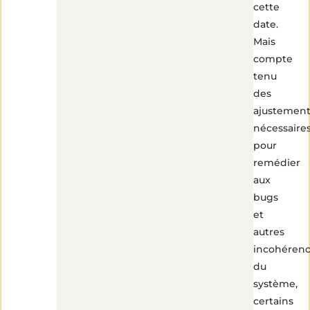
cette
date.
Mais
compte
tenu
des
ajustement
nécessaire
pour
remédier
aux
bugs
et
autres
incohéren
du
système,
certains