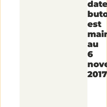
dat
buto
est
mai
au
6
nov
2017