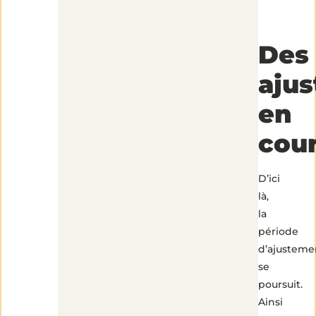
Des
aju
en
cou
D’ici
là,
la
période
d’ajusteme
se
poursuit.
Ainsi