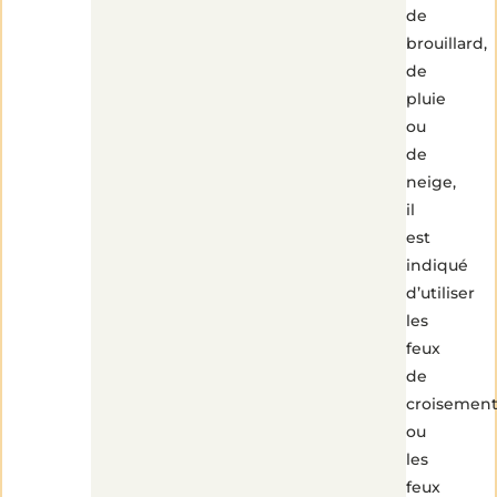
de
brouillard,
de
pluie
ou
de
neige,
il
2
est
min
de
lecture
indiqué
d’utiliser
les
feux
de
croisemen
ou
les
feux