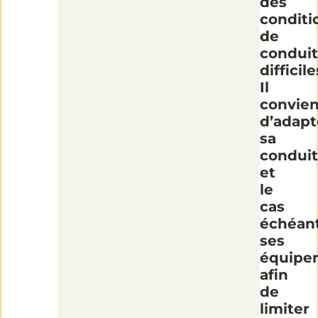
des
conditi
de
condui
difficile
Il
convien
d’adapt
sa
condui
et
le
cas
échéan
ses
équipe
afin
de
limiter