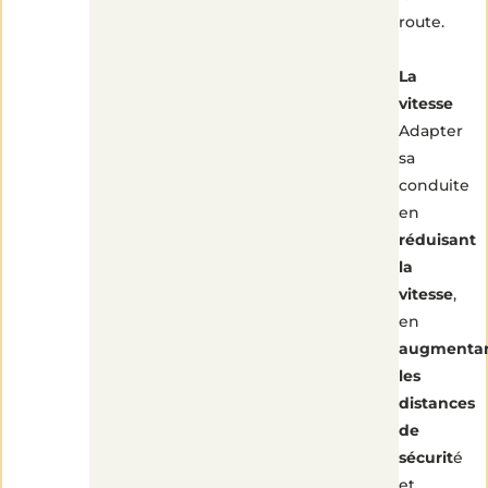
route.
La
vitesse
Adapter
sa
conduite
en
réduisant
la
vitesse
,
en
augmenta
les
distances
de
sécurit
é
et