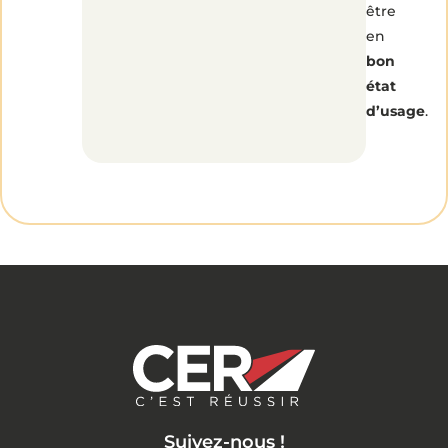
être
en
bon
état
d’usage
.
Suivez-nous !