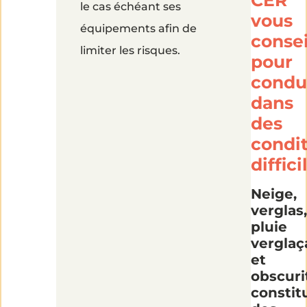
CER
le cas échéant ses
vous
équipements afin de
consei
limiter les risques.
pour
condu
dans
des
condi
diffici
Neige,
verglas,
pluie
verglaç
et
obscuri
constit