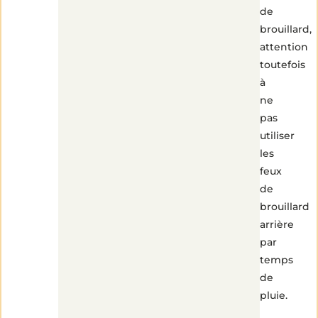
de
brouillard,
attention
toutefois
à
ne
pas
utiliser
les
feux
de
brouillard
arrière
par
temps
de
pluie.