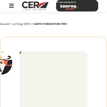
Je me connecte à
Accueil
>
Le Mag 10h10
>
CARTE FORMATION PRO
par
|
Publié
CARTE
CER
le
Réseau
28
octobre
2015
FORMATION
PRO