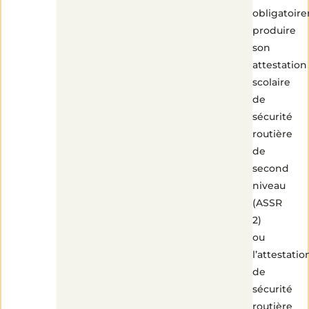
obligatoir
produire
son
attestation
scolaire
de
sécurité
routière
de
second
niveau
(ASSR
2)
ou
l’attestatio
de
sécurité
routière