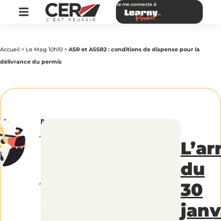
Je me connecte à
Accueil
>
Le Mag 10h10
>
ASR et ASSR2 : conditions de dispense pour la
délivrance du permis
par
|
Publié
ASR
CER
le
Réseau
26
mars
L’ar
2018
et
du
ASSR2
30
:
janv