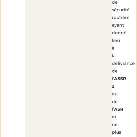
de
sécurité
routière
ayant
donné
lieu
à
la
délivrance
de
l’
ASSR
2
ou
de
l’
ASR
et
ne
plus