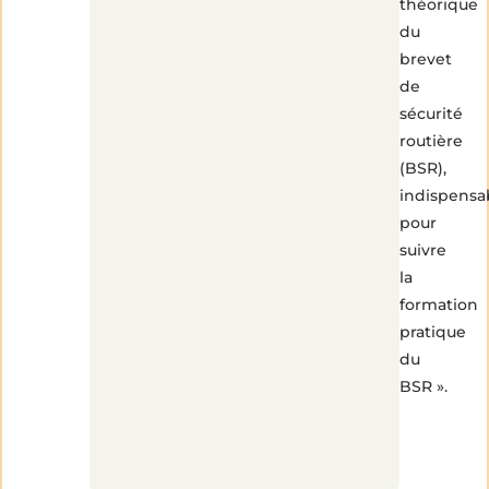
théorique
du
brevet
de
sécurité
routière
(BSR),
indispensa
pour
suivre
la
formation
pratique
du
BSR ».