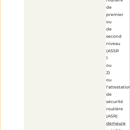
routière
de
premier
ou
de
second
niveau
(ASSR
1
ou
2)
ou
l’attestatio
de
sécurité
routière
(ASR)
demeure