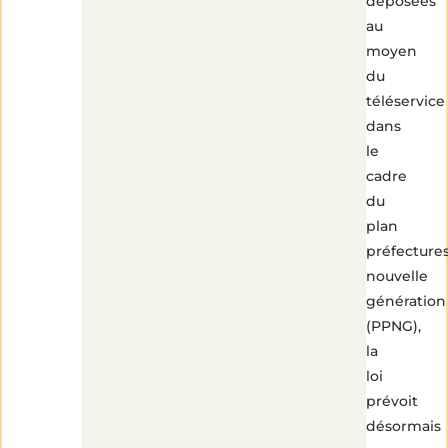
déposées
au
moyen
du
téléservice
dans
2
le
min
de
lecture
cadre
du
plan
préfecture
nouvelle
génération
(PPNG),
la
loi
prévoit
désormais