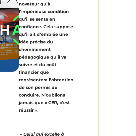
novateur qu’à
l’impérieuse condition
qu’il se sente en
confiance. Cela suppose
qu’il ait d’emblée une
idée précise du
cheminement
pédagogique qu’il va
suivre et du coût
financier que
représentera l’obtention
de son permis de
conduire. N’oublions
jamais que « CER, c’est
réussir ».
«
Celui qui excelle à