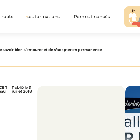
 route
Les formations
Permis financés
de savoir bien s’entourer et de s’adapter en permanence
 CER
|
Publié le 3
eau
juillet 2018