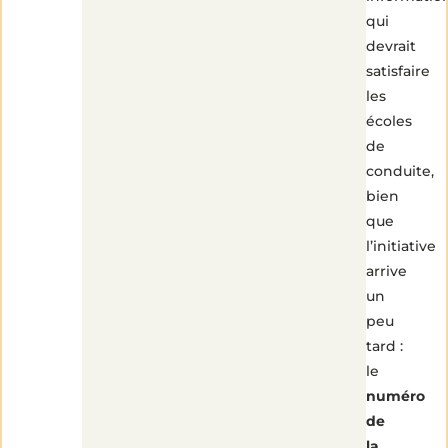
qui
devrait
satisfaire
les
écoles
de
conduite,
bien
que
l’initiative
arrive
un
peu
tard :
le
numéro
de
1
min
la