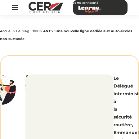
Je me connecte à
Accueil
>
Le Mag 10h10
>
ANTS : une nouvelle ligne dédiée aux auto-écoles
non-surtaxée
par
|
Publié
ANTS
Le
CER
le
Réseau
3
Délégué
juillet
2018
:
interminist
à
une
la
sécurité
nouvelle
routière,
Emmanuel