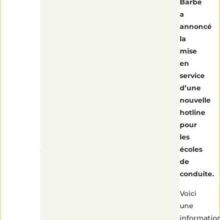
ligne
Barbe
a
dédiée
annoncé
la
aux
mise
en
auto-
service
d’une
écoles
nouvelle
hotline
non-
pour
les
surtaxée
écoles
de
conduite.
Voici
une
informatio