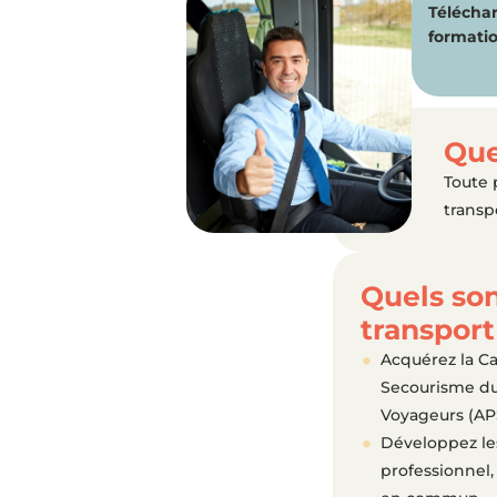
Téléchar
formatio
Que
Toute 
transp
Quels son
transpor
Acquérez la Ca
Secourisme du 
Voyageurs (APS
Développez les
professionnel,