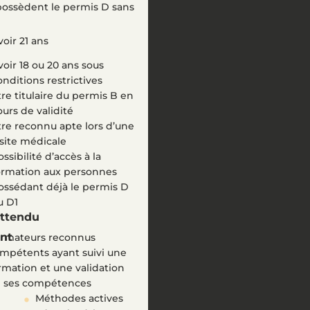
possèdent le permis D sans
voir 21 ans
voir 18 ou 20 ans sous
onditions restrictives
tre titulaire du permis B en
ours de validité
tre reconnu apte lors d’une
isite médicale
ossibilité d’accès à la
ormation aux personnes
ossédant déjà le permis D
u D1
attendu
nt
rmateurs reconnus
mpétents ayant suivi une
rmation et une validation
 ses compétences
Méthodes actives