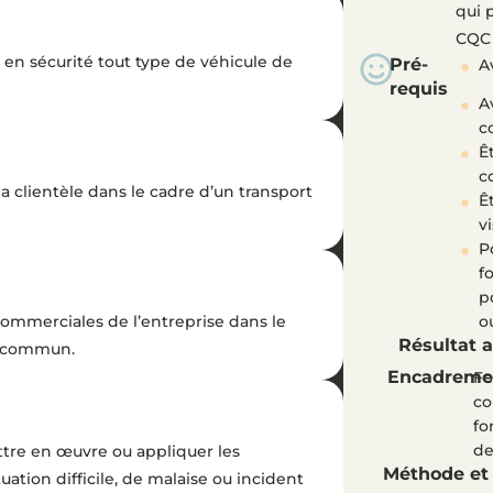
qui 
CQC
n sécurité tout type de véhicule de
Pré-
A
requis
A
c
Ê
c
la clientèle dans le cadre d’un transport
Ê
v
P
f
p
commerciales de l’entreprise dans le
o
Résultat 
n commun.
Encadreme
Fo
co
fo
de
ttre en œuvre ou appliquer les
Méthode et
uation difficile, de malaise ou incident