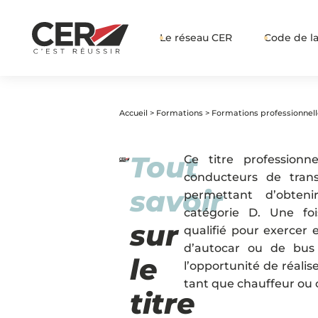
Le réseau CER
Code de la
Accueil
>
Formations
>
Formations professionnell
Tout
Ce titre profession
conducteurs de tran
savoir
permettant d’obten
catégorie D. Une fo
sur
qualifié pour exercer 
d’autocar ou de bus s
le
l’opportunité de réali
tant que chauffeur ou 
titre