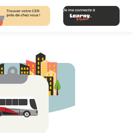
Je me connecte à
Trouver votre CER
près de chez vous !