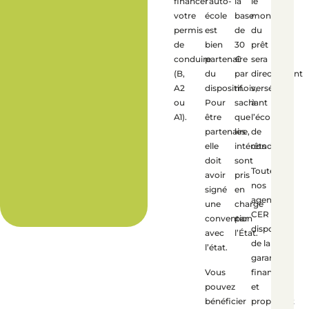
financer
l’auto-
la
le
votre
école
base
montant
permis
est
de
du
de
bien
30
prêt
conduire
partenaire
€
sera
(B,
du
par
directement
A2
dispositif.
mois,
versé
ou
Pour
sachant
à
A1).
être
que
l’école
partenaire,
les
de
elle
intérêts
conduite.
doit
sont
Toutes
avoir
pris
nos
signé
en
agences
une
charge
CER
convention
par
disposent
avec
l’État.
de la
l’état.
garantie
Vous
financière
pouvez
et
bénéficier
proposent