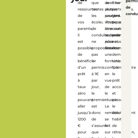
permi
de
que
de
avec les
financiers
de
ressources
toutes
plus
autres
partenaires.
condui
de
les
peuvent
usagers.
Une
vos
écoles
vous
Pratiquer
personne
parents,
de
être
une conduite
caution
il
conduite
accordé
autonome,
pourra
est
ne
pour
sûre et
vous
possible
proposent
financer
économique.
être
de
pas
une
demandé.
bénéficier
le
formation
Une
d’un
permis
complémentaire
fois
prêt
à 1€
en
le
à
par
vue
prêt
taux
jour,
de
accordé
zéro
le
le
et
pouvant
premier
réussir.
passé
aller
est
Le
le
jusqu’à
donc
remboursement
délai
1200
de
se
habituel
€
s’assurer
fait
de
pour
que
sur
rétractation,