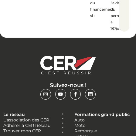
du
l’aide
financement
du
si :
permis
à
1€/jour.
Suivez-nous !
Le réseau
Formations grand public
L'association des CER
Auto
Adhérer à CER Réseau
Moto
Trouver mon CER
Remorque