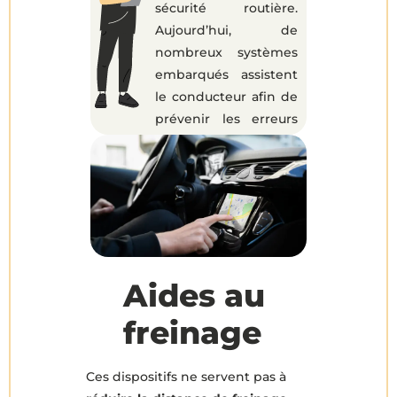
sécurité routière.
Aujourd’hui, de
nombreux systèmes
embarqués assistent
le conducteur afin de
prévenir les erreurs
humaines et
d’améliorer la
maîtrise du véhicule
dans toutes les
situations. Ces
dispositifs, appelés
aides à la conduite, au
Aides au
freinage ou à la tenue
de route, contribuent
freinage
à réduire le nombre
d’accidents et à
Ces dispositifs ne servent pas à
protéger plus