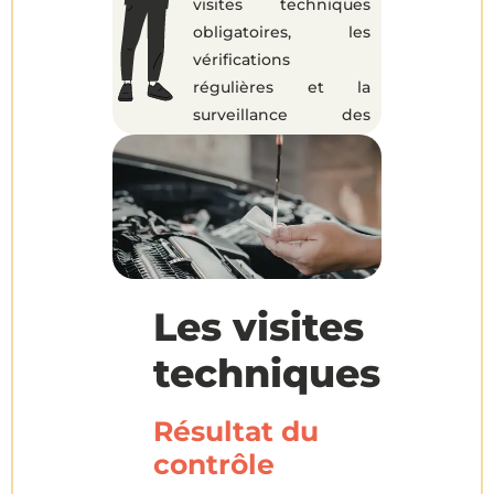
visites techniques
obligatoires, les
vérifications
régulières et la
surveillance des
pneus, chaque
contrôle contribue au
bon fonctionnement
du véhicule.
Connaître ces points
clés permet au
conducteur
Les visites
d’anticiper les
techniques
problèmes et de
réagir efficacement
en cas d’incident.
Résultat du
contrôle