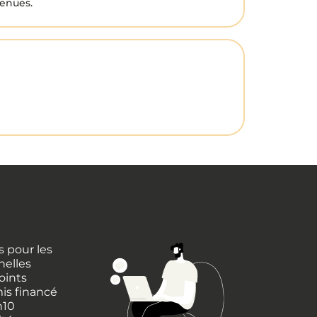
tenues.
 pour les
nelles
oints
is financé
h10