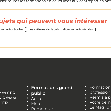
aliser toutes les formations en cours liées aux contreparties ob
ujets qui peuvent vous intéresser
 des auto-écoles
Les critères du label qualité des auto-écoles
Formations grand
Formations
profession
 des CER
public
Permis à p
R Réseau
Auto
Votre perm
 CER
Moto
Le Mag 10
Remorque