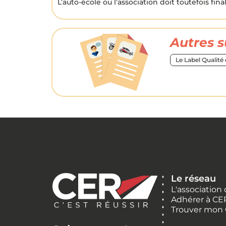
L’auto-école ou l’association doit toutefois fin
Autres s
Le Label Qualité
Le réseau
L'association
Adhérer à CE
Trouver mon